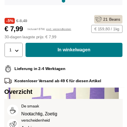
21
Beans
-5%
€ 8,49
€ 7,99
€ 159,80 / 1kg
Inclusief BTW.
excl. verzendkosten
30-dagen laagste prijs: € 7,99
In winkelwagen
1
Lieferung in 2-4 Werktagen
Kostenloser Versand ab 49 € für diesen Artikel
Overzicht
De smaak
Nootachtig, Zoetig
verscheidenheid