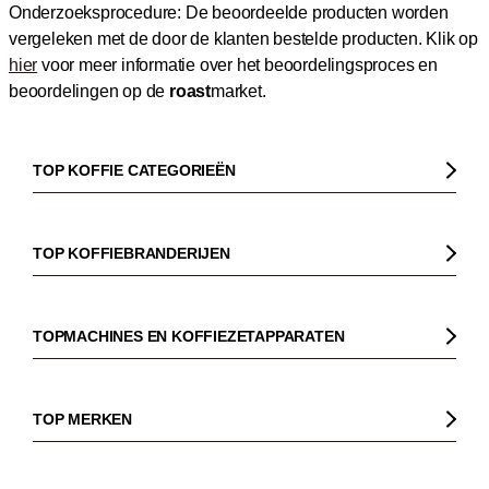
Onderzoeksprocedure: De beoordeelde producten worden
vergeleken met de door de klanten bestelde producten.
Klik op
hier
voor meer informatie over het beoordelingsproces en
beoordelingen op de
roast
market.
TOP KOFFIE CATEGORIEËN
Koffie
Koffiebonen
TOP KOFFIEBRANDERIJEN
Biologische koffie
Gorilla
Fairtrade koffie
Dinzler
TOPMACHINES EN KOFFIEZETAPPARATEN
Cafeïnevrije koffie
Elbgold
Koffiezetapparaaten
Koffie zonder bittere smaak
Lucaffé
Pistonmachines
TOP MERKEN
Espresso
Andraschko
Filter koffiezetapparaten
Sage
Filterkoffie
Mocambo
Koffiemolens