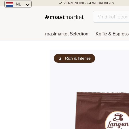
VERZENDING 2-4 WERKDAGEN
NL
Nederland
Duitsland
roastmarket Selection
Koffie & Espres
Österreich
Rich & Intense