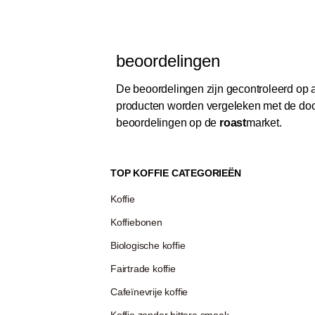
beoordelingen
De beoordelingen zijn gecontroleerd op au
producten worden vergeleken met de door
beoordelingen op de
roast
market.
TOP KOFFIE CATEGORIEËN
Koffie
Koffiebonen
Biologische koffie
Fairtrade koffie
Cafeïnevrije koffie
Koffie zonder bittere smaak