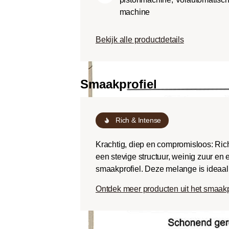
Dark roast (Fr
machine
Chocoladezoet
geroosterde sm
Bekijk alle productdetails
een lage zuurg
Smaakprofiel
Rich & Intense
Krachtig, diep en compromisloos: Rich
een stevige structuur, weinig zuur en
smaakprofiel. Deze melange is ideaal v
Ontdek meer producten uit het smaakp