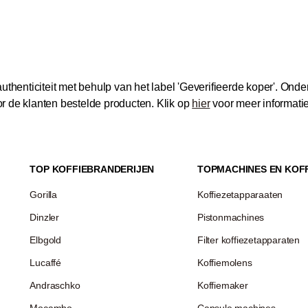
thenticiteit met behulp van het label 'Geverifieerde koper'.
Onder
 de klanten bestelde producten.
Klik op
hier
voor meer informati
TOP KOFFIEBRANDERIJEN
TOPMACHINES EN KOF
Gorilla
Koffiezetapparaaten
Dinzler
Pistonmachines
Elbgold
Filter koffiezetapparaten
Lucaffé
Koffiemolens
Andraschko
Koffiemaker
Mocambo
Capsule machines