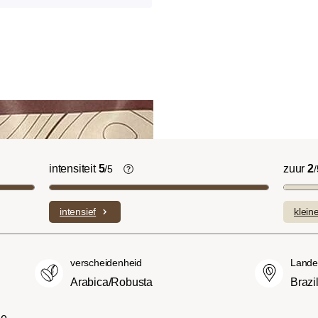
intensiteit
5
zuur
2
/5
/
licht Cinnamon Roast):
De individuele smaken van de gebruik
ruitige smaken en
bonen bepalen de intensiteit van een
intensief
klein
n domineren met een
variëteit, die licht en delicaat (1) of
sniveau.
bijzonder intens en sterk (5) kan
(American of City
smaken.
verscheidenheid
Lande
oeter en minder zuur dan
Arabica/Robusta
Brazil
met een evenwichtige
 body.
he