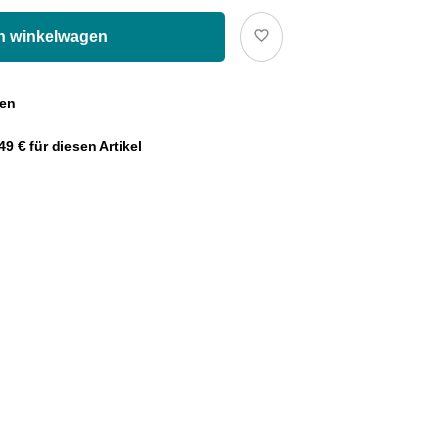
Voor Filters
In winkelwagen
Voor Franse Pers
gen
Voor Espressomachine
9 € für diesen Artikel
Voor Aeropress