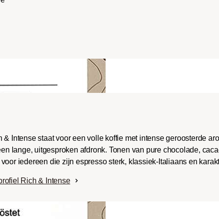
ench-/Italian):
e body met uitgesproken
aken en bitterheid met
raad.
 & Intense staat voor een volle koffie met intense geroosterde a
 een lange, uitgesproken afdronk. Tonen van pure chocolade, caca
oor iedereen die zijn espresso sterk, klassiek-Italiaans en karak
rofiel Rich & Intense