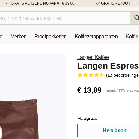
GRATIS VERZENDING VANAF € 39,00
GRATIS RETOUR
so
Merken
Proefpakketten
Koffiezetapparaaten
Koffie
Langen Kaffee
Langen Espres
(13 beoordelinge
€ 13,89
Inclusief BTW.
excl. ve
Maalgraad
Hele boon