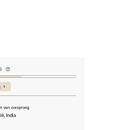
5
te
Koffiebonen bevatten, net als veel ander
voedsel, zuren. De zuurgraad hangt af
e
van verschillende factoren, zoals het
soort boon, de hoogte van de teelt, de
herkomst en vooral het brandproces.
n van oorsprong
ië, India