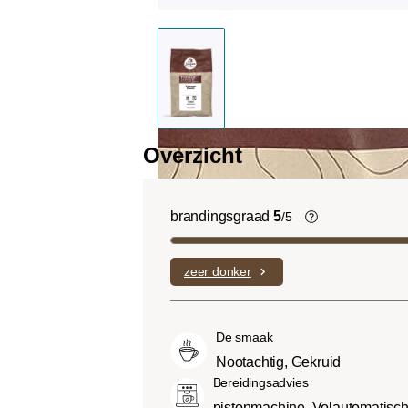
Overzicht
brandingsgraad
5
/5
Light roast (
Uitgesproken f
zeer donker
complexe zure
laag bitterheid
Medium roast 
De smaak
Roast):
Iets z
Nootachtig, Gekruid
light roasts, 
Bereidingsadvies
smaak en volle
pistonmachine, Volautomatisc