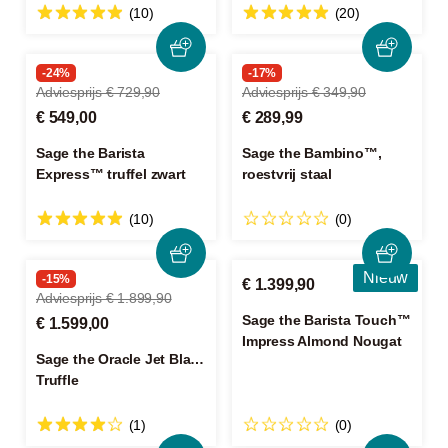
(10)
(20)
-24%
-17%
Adviesprijs € 729,90
Adviesprijs € 349,90
€ 549,00
€ 289,99
Sage the Barista
Sage the Bambino™,
Express™ truffel zwart
roestvrij staal
(10)
(0)
Nieuw
-15%
€ 1.399,90
Adviesprijs € 1.899,90
Sage the Barista Touch™
€ 1.599,00
Impress Almond Nougat
Sage the Oracle Jet Black
Truffle
(1)
(0)