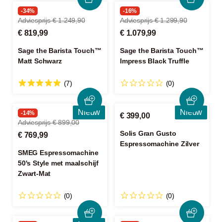
-34%
-16%
Adviesprijs € 1.249,90
Adviesprijs € 1.299,90
€ 819,99
€ 1.079,99
Sage the Barista Touch™
Sage the Barista Touch™
Matt Schwarz
Impress Black Truffle
(7)
(0)
Nieuw
Nieuw
-14%
€ 399,00
Adviesprijs € 899,00
Solis Gran Gusto
€ 769,99
Espressomachine Zilver
SMEG Espressomachine
50's Style met maalschijf
Zwart-Mat
(0)
(0)