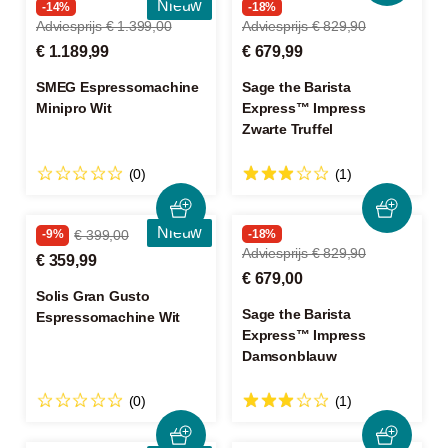
Nieuw
-14%
-18%
Adviesprijs € 1.399,00
Adviesprijs € 829,90
€ 1.189,99
€ 679,99
SMEG Espressomachine
Sage the Barista
Minipro Wit
Express™ Impress
Zwarte Truffel
(0)
(1)
Nieuw
-9%
€ 399,00
-18%
Adviesprijs € 829,90
€ 359,99
€ 679,00
Solis Gran Gusto
Sage the Barista
Espressomachine Wit
Express™ Impress
Damsonblauw
(0)
(1)