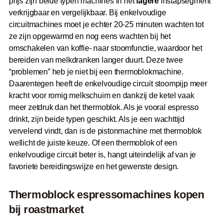
prijs zijn beide typen machines in het
lagere
instapsegment
verkrijgbaar en vergelijkbaar. Bij enkelvoudige
circuitmachines moet je echter 20-25 minuten wachten tot
ze zijn opgewarmd en nog eens wachten bij het
omschakelen van koffie- naar stoomfunctie, waardoor het
bereiden van melkdranken langer duurt. Deze twee
“problemen” heb je niet bij een thermoblokmachine.
Daarentegen heeft de enkelvoudige circuit stoompijp meer
kracht voor romig melkschuim en dankzij de ketel vaak
meer zetdruk dan het thermoblok. Als je vooral espresso
drinkt, zijn beide typen geschikt. Als je een wachttijd
vervelend vindt, dan is de pistonmachine met thermoblok
wellicht de juiste keuze. Of een thermoblok of een
enkelvoudige circuit beter is, hangt uiteindelijk af van je
favoriete bereidingswijze en het gewenste design.
Thermoblock espressomachines kopen
bij
roast
market