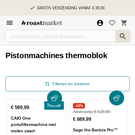
GRATIS VERZENDING VANAF € 39,00
Pistonmachines thermoblok
Filteren en sorteren
Nieuw
-16%
€ 599,99
Adviesprijs € 829,90
CAIO One
€ 689,99
portafiltermachine met
Sage the Barista Pro™
molen zwart