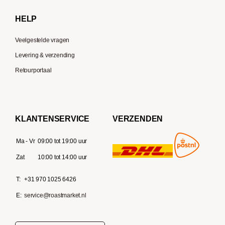
Delonghi
HELP
Veelgestelde vragen
Levering & verzending
Retourportaal
KLANTENSERVICE
VERZENDEN
Ma - Vr
09:00 tot 19:00 uur
Zat
10:00 tot 14:00 uur
T:
+31 970 1025 6426
E:
service@roastmarket.nl