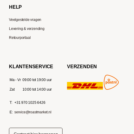
Delonghi
HELP
Veelgestelde vragen
Levering & verzending
Retourportaal
KLANTENSERVICE
VERZENDEN
Ma - Vr
09:00 tot 19:00 uur
Zat
10:00 tot 14:00 uur
T:
+31 970 1025 6426
E:
service@roastmarket.nl