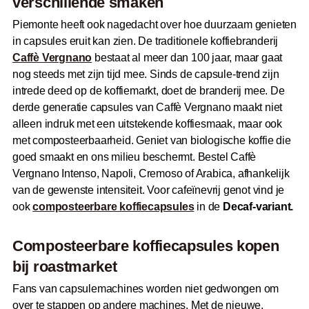
verschillende smaken
Piemonte heeft ook nagedacht over hoe duurzaam genieten
in capsules eruit kan zien. De traditionele koffiebranderij
Caffè Vergnano
bestaat al meer dan 100 jaar, maar gaat
nog steeds met zijn tijd mee. Sinds de capsule-trend zijn
intrede deed op de koffiemarkt, doet de branderij mee. De
derde generatie capsules van Caffè Vergnano maakt niet
alleen indruk met een uitstekende koffiesmaak, maar ook
met composteerbaarheid. Geniet van biologische koffie die
goed smaakt en ons milieu beschermt. Bestel Caffè
Vergnano Intenso, Napoli, Cremoso of Arabica, afhankelijk
van de gewenste intensiteit. Voor cafeïnevrij genot vind je
ook
composteerbare koffiecapsules
in de
Decaf-variant.
Composteerbare koffiecapsules kopen
bij
roast
market
Fans van capsulemachines worden niet gedwongen om
over te stappen op andere machines. Met de nieuwe,