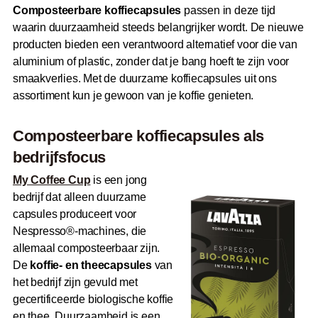
Composteerbare koffiecapsules
passen in deze tijd
waarin duurzaamheid steeds belangrijker wordt. De nieuwe
producten bieden een verantwoord alternatief voor die van
aluminium of plastic, zonder dat je bang hoeft te zijn voor
smaakverlies. Met de duurzame koffiecapsules uit ons
assortiment kun je gewoon van je koffie genieten.
Composteerbare koffiecapsules als
bedrijfsfocus
My Coffee Cup
is een jong
bedrijf dat alleen duurzame
capsules produceert voor
Nespresso®-machines, die
allemaal composteerbaar zijn.
De
koffie- en theecapsules
van
het bedrijf zijn gevuld met
gecertificeerde biologische koffie
en thee. Duurzaamheid is een