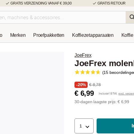
GRATIS VERZENDING VANAF € 39,00
GRATIS RETOUR
so
Merken
Proefpakketten
Koffiezetapparaaten
Koffie
JoeFrex
JoeFrex molen
(15 beoordelinge
-20%
€ 8,78
€ 6,99
Inclusief BTW.
excl. verze
30-dagen laagste prijs: € 6,99
1