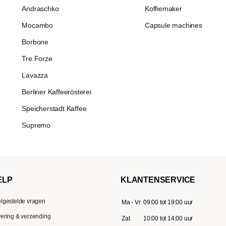
Andraschko
Koffiemaker
Mocambo
Capsule machines
Borbone
Tre Forze
Lavazza
Berliner Kaffeerösterei
Speicherstadt Kaffee
Supremo
ELP
KLANTENSERVICE
lgestelde vragen
Ma - Vr
09:00 tot 19:00 uur
ering & verzending
Zat
10:00 tot 14:00 uur