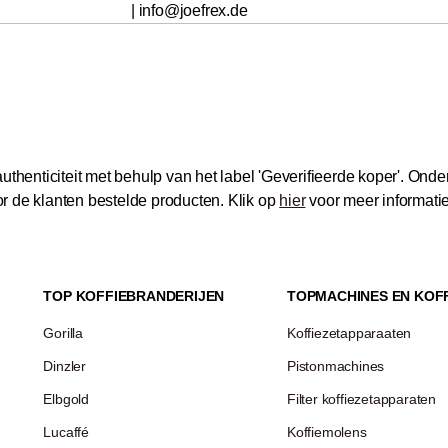
| info@joefrex.de
thenticiteit met behulp van het label 'Geverifieerde koper'.
Onder
 de klanten bestelde producten.
Klik op
hier
voor meer informati
TOP KOFFIEBRANDERIJEN
TOPMACHINES EN KOF
Gorilla
Koffiezetapparaaten
Dinzler
Pistonmachines
Elbgold
Filter koffiezetapparaten
Lucaffé
Koffiemolens