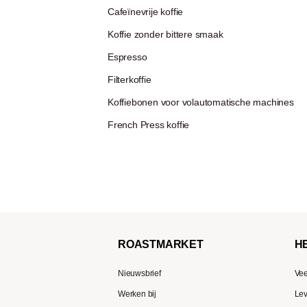
Cafeïnevrije koffie
Koffie zonder bittere smaak
Espresso
Filterkoffie
Koffiebonen voor volautomatische machines
French Press koffie
ROAST
MARKET
H
Nieuwsbrief
Vee
Werken bij
Lev