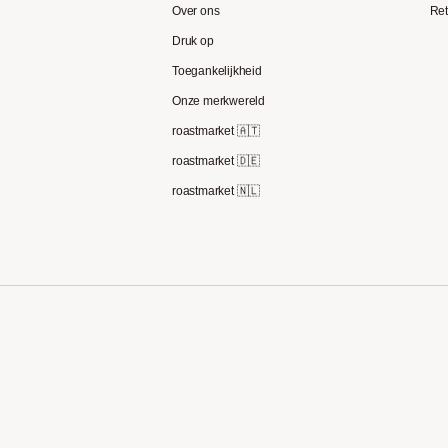
Over ons
Ret
Druk op
Toegankelijkheid
Onze merkwereld
roastmarket 🇦🇹
roastmarket 🇩🇪
roastmarket 🇳🇱