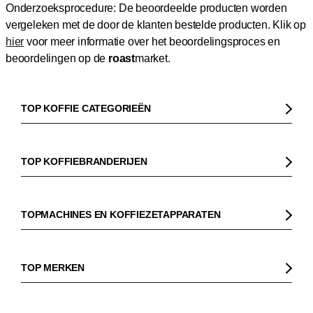
Onderzoeksprocedure: De beoordeelde producten worden
vergeleken met de door de klanten bestelde producten.
Klik op
hier
voor meer informatie over het beoordelingsproces en
beoordelingen op de
roast
market.
TOP KOFFIE CATEGORIEËN
Koffie
Koffiebonen
TOP KOFFIEBRANDERIJEN
Biologische koffie
Gorilla
Fairtrade koffie
Dinzler
TOPMACHINES EN KOFFIEZETAPPARATEN
Cafeïnevrije koffie
Elbgold
Koffiezetapparaaten
Koffie zonder bittere smaak
Lucaffé
Pistonmachines
TOP MERKEN
Espresso
Andraschko
Filter koffiezetapparaten
Sage
Filterkoffie
Mocambo
Koffiemolens