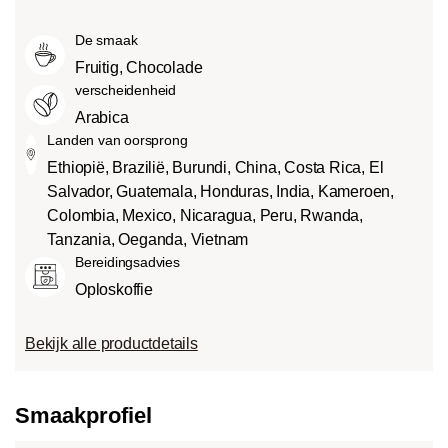
Medium roast (American of City
smaken.
van verschillende factoren, zoals het
Roast):
Iets zoeter en minder zuur dan
De smaak
soort boon, de hoogte van de teelt, de
light roasts, met een evenwichtige
herkomst en vooral het brandproces.
Fruitig, Chocolade
smaak en volle body.
verscheidenheid
Dark roast (French-/Italian):
Arabica
Chocoladezoete body met uitgesproken
Landen van oorsprong
geroosterde smaken en bitterheid met
Ethiopië, Brazilië, Burundi, China, Costa Rica, El
een lage zuurgraad.
Salvador, Guatemala, Honduras, India, Kameroen,
Colombia, Mexico, Nicaragua, Peru, Rwanda,
Tanzania, Oeganda, Vietnam
Bereidingsadvies
Oploskoffie
Bekijk alle productdetails
Smaakprofiel