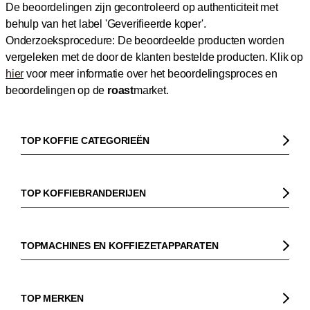
De beoordelingen zijn gecontroleerd op authenticiteit met
behulp van het label 'Geverifieerde koper'.
Onderzoeksprocedure: De beoordeelde producten worden
vergeleken met de door de klanten bestelde producten.
Klik op
hier
voor meer informatie over het beoordelingsproces en
beoordelingen op de
roast
market.
TOP KOFFIE CATEGORIEËN
Koffie
Koffiebonen
TOP KOFFIEBRANDERIJEN
Biologische koffie
Gorilla
Fairtrade koffie
Dinzler
TOPMACHINES EN KOFFIEZETAPPARATEN
Cafeïnevrije koffie
Elbgold
Koffiezetapparaaten
Koffie zonder bittere smaak
Lucaffé
Pistonmachines
TOP MERKEN
Espresso
Andraschko