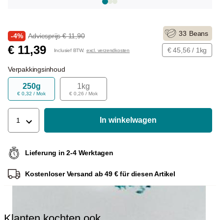
33
Beans
-4%
Adviesprijs € 11,90
€ 11,39
€ 45,56 / 1kg
Inclusief BTW.
excl. verzendkosten
Verpakkingsinhoud
250g
1kg
€ 0,32 / Mok
€ 0,26 / Mok
In winkelwagen
1
Lieferung in 2-4 Werktagen
Kostenloser Versand ab 49 € für diesen Artikel
Klanten kochten ook