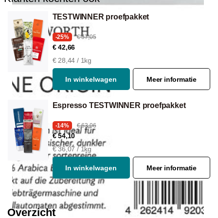
TESTWINNER proefpakket
-25%
€ 57,05
€ 42,66
€ 28,44 / 1kg
In winkelwagen
Meer informatie
Espresso TESTWINNER proefpakket
-14%
€ 63,06
€ 54,10
€ 36,07 / 1kg
In winkelwagen
Meer informatie
Overzicht