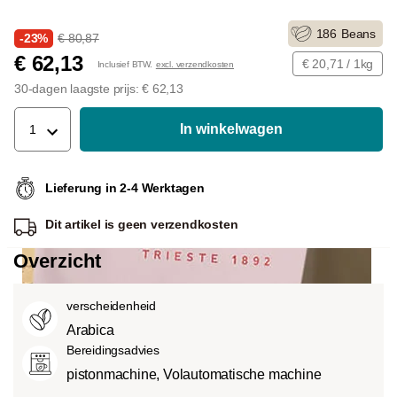
186
Beans
-23%
€ 80,87
€ 62,13
€ 20,71 / 1kg
Inclusief BTW.
excl. verzendkosten
30-dagen laagste prijs: € 62,13
In winkelwagen
1
Lieferung in 2-4 Werktagen
Dit artikel is
geen verzendkosten
Overzicht
verscheidenheid
Arabica
Bereidingsadvies
pistonmachine, Volautomatische machine