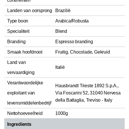
continenten
Landen van oorsprong
Brazilië
Type boon
Arabica/Robusta
Specialiteit
Blend
Branding
Espresso branding
Smaak hoofdnoot
Fruitig, Chocolade, Gekruid
Land van
Italië
vervaardiging
Verantwoordelijke
Hausbrandt Trieste 1892 S.p.A.,
exploitant van
Via Foscarini 52, 31040 Nervesa
della Battaglia, Treviso - Italy
levensmiddelenbedrijf
Nettohoeveelheid
1000g
Ingredients