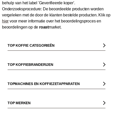
behulp van het label 'Geverifieerde koper'.
Onderzoeksprocedure: De beoordeelde producten worden
vergeleken met de door de klanten bestelde producten.
Klik op
hier
voor meer informatie over het beoordelingsproces en
beoordelingen op de
roast
market.
TOP KOFFIE CATEGORIEËN
Koffie
Koffiebonen
TOP KOFFIEBRANDERIJEN
Biologische koffie
Gorilla
Fairtrade koffie
Dinzler
TOPMACHINES EN KOFFIEZETAPPARATEN
Cafeïnevrije koffie
Elbgold
Koffiezetapparaaten
Koffie zonder bittere smaak
Lucaffé
Pistonmachines
TOP MERKEN
Espresso
Andraschko
Filter koffiezetapparaten
Sage
Filterkoffie