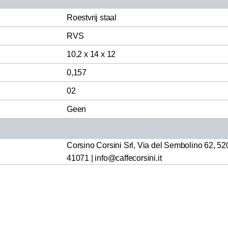
Roestvrij staal
RVS
10,2 x 14 x 12
0,157
02
Geen
Corsino Corsini Srl, Via del Sembolino 62, 520
41071 | info@caffecorsini.it