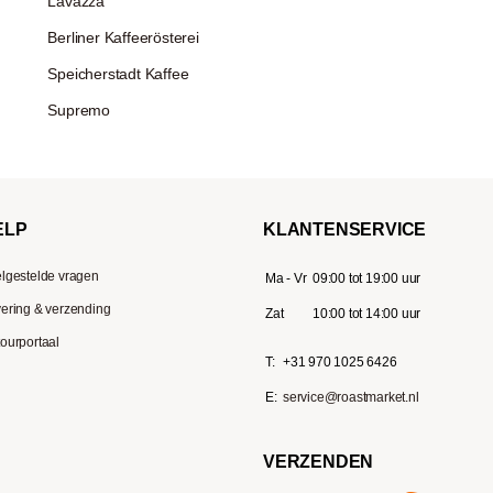
Lavazza
Berliner Kaffeerösterei
Speicherstadt Kaffee
Supremo
ELP
KLANTENSERVICE
lgestelde vragen
Ma - Vr
09:00 tot 19:00 uur
ering & verzending
Zat
10:00 tot 14:00 uur
ourportaal
T:
+31 970 1025 6426
E:
service@roastmarket.nl
VERZENDEN