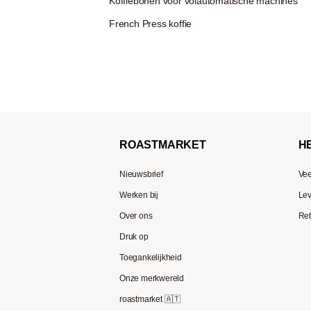
Koffiebonen voor volautomatische machines
French Press koffie
ROAST
MARKET
H
Nieuwsbrief
Vee
Werken bij
Lev
Over ons
Ret
Druk op
Toegankelijkheid
Onze merkwereld
roastmarket 🇦🇹