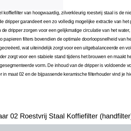
koffiefilter van hoogwaardig, zilverkleurig roestvrij staal is de 
 de dripper garandeert een zo volledig mogelijke extractie van he
de dripper zorgen voor een gelijkmatige circulatie van het water,
o papieren filters bovendien de optimale doorloopsnelheid van h
ecreëerd, wat uiteindelijk zorgt voor een uitgebalanceerde en vo
uder zorgt voor een stabiele stand tijdens het brouwen en maakt h
g gesegmenteerde vorm. De inhoud van de dripper is voldoende voo
r in maat 02 en de bijpassende keramische filterhouder vind je hi
 02 Roestvrij Staal Koffiefilter (handfilter