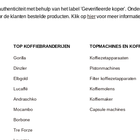
thenticiteit met behulp van het label 'Geverifieerde koper'.
Onder
 de klanten bestelde producten.
Klik op
hier
voor meer informati
TOP KOFFIEBRANDERIJEN
TOPMACHINES EN KOF
Gorilla
Koffiezetapparaaten
Dinzler
Pistonmachines
Elbgold
Filter koffiezetapparaten
Lucaffé
Koffiemolens
Andraschko
Koffiemaker
Mocambo
Capsule machines
Borbone
Tre Forze