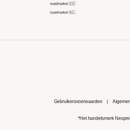
roastmarket 🇩🇪
roastmarket 🇳🇱
Gebruikersvoorwaarden
|
Algemen
*Het handelsmerk Nespress