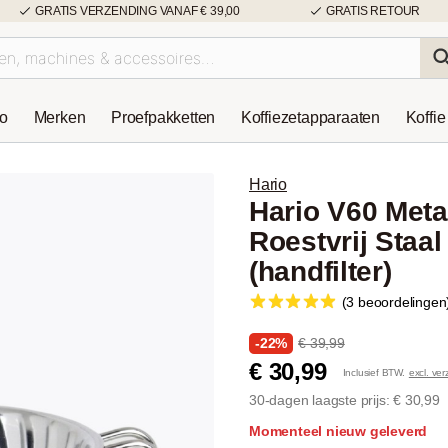
GRATIS VERZENDING VANAF € 39,00
GRATIS RETOUR
so
Merken
Proefpakketten
Koffiezetapparaaten
Koffie
Hario
Hario V60 Meta
Roestvrij Staal 
(handfilter)
(3 beoordelingen
-22%
€ 39,99
€ 30,99
Inclusief BTW.
excl. ve
30-dagen laagste prijs: € 30,99
Momenteel nieuw geleverd