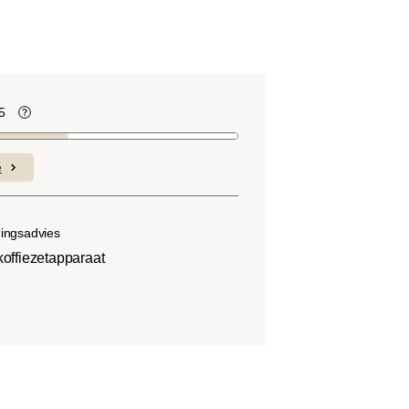
5
te
Koffiebonen bevatten, net als veel ander
voedsel, zuren. De zuurgraad hangt af
e
van verschillende factoren, zoals het
soort boon, de hoogte van de teelt, de
herkomst en vooral het brandproces.
dingsadvies
rkoffiezetapparaat