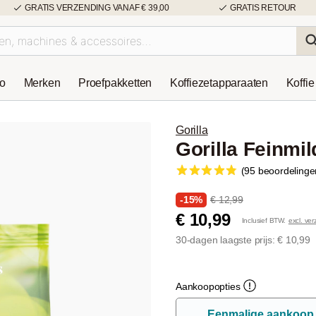
GRATIS VERZENDING VANAF € 39,00
GRATIS RETOUR
so
Merken
Proefpakketten
Koffiezetapparaaten
Koffie
Gorilla
Gorilla Feinmi
(95 beoordelinge
-15%
€ 12,99
€ 10,99
Inclusief BTW.
excl. ve
30-dagen laagste prijs: € 10,99
Aankoopopties
Eenmalige aankoop