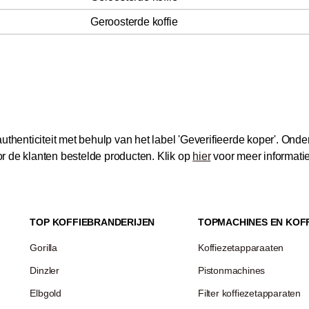
Geroosterde koffie
thenticiteit met behulp van het label 'Geverifieerde koper'.
Onder
 de klanten bestelde producten.
Klik op
hier
voor meer informati
TOP KOFFIEBRANDERIJEN
TOPMACHINES EN KOF
Gorilla
Koffiezetapparaaten
Dinzler
Pistonmachines
Elbgold
Filter koffiezetapparaten