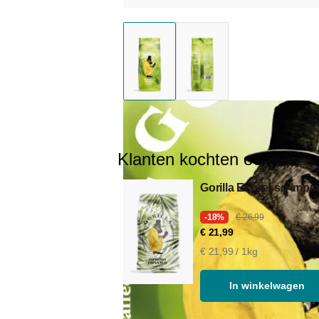
Klanten kochten ook
Gorilla Espresso Impi
-18%
€ 26,99
€ 21,99
€ 21,99 / 1kg
In winkelwagen