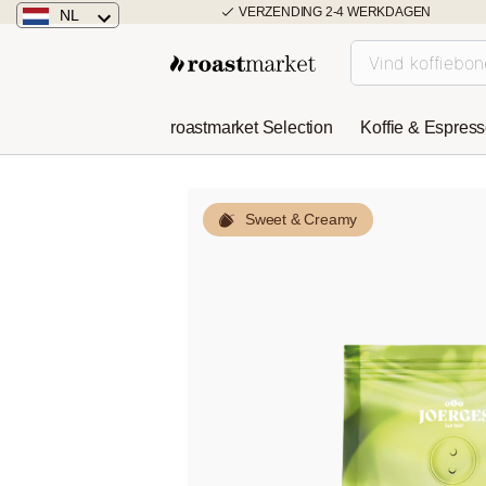
VERZENDING 2-4 WERKDAGEN
NL
Nederland
Duitsland
roastmarket Selection
Koffie & Espres
Österreich
Sweet & Creamy