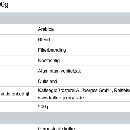
00g
Arabica
Blend
Filterbranding
Nootachtig
Aluminium ventielzak
Duitsland
Kaffeegroßrösterei A. Joerges GmbH, Raiffei
middelenbedrijf
www.kaffee-joerges.de
500g
Geroosterde koffie