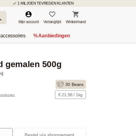
1 MILJOEN TEVREDEN KLANTEN
Mijn account
Verlanglijst
Winkelmand
 accessoires
% Aanbiedingen
ld gemalen 500g
n)
30
Beans
€ 21,98 / 1kg
rzendkosten
Bestel via abonnement