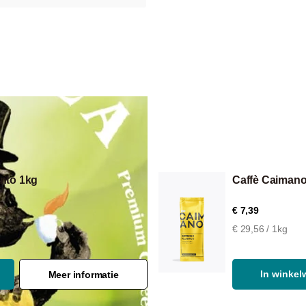
anto 1kg
Caffè Caimano
€ 7,39
€ 29,56 / 1kg
In winke
Meer informatie