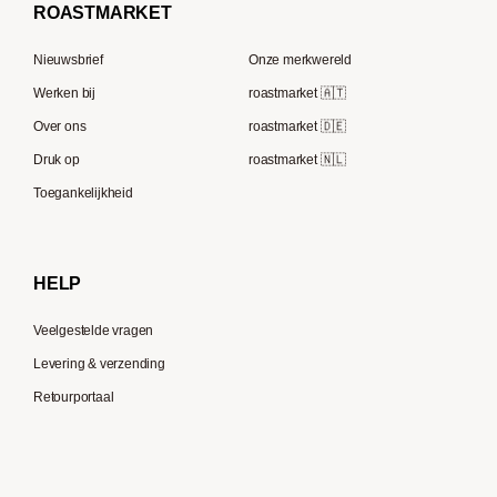
Beem
French Press koffie
ROAST
MARKET
Tre Forze
Capsule machines
Rocket Espresso
Lavazza
Nieuwsbrief
Onze merkwereld
ECM
Berliner Kaffeerösterei
Werken bij
roastmarket 🇦🇹
Melitta
Speicherstadt Kaffee
Over ons
roastmarket 🇩🇪
Bialetti
Druk op
roastmarket 🇳🇱
Supremo
Moccamaster
Toegankelijkheid
Gaggia
Delonghi
HELP
Veelgestelde vragen
Levering & verzending
Retourportaal