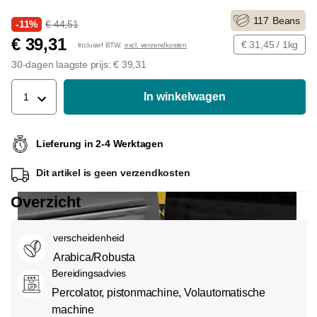
117
Beans
-11%
€ 44,51
€ 39,31
€ 31,45 / 1kg
Inclusief BTW.
excl. verzendkosten
30-dagen laagste prijs: € 39,31
In winkelwagen
1
Lieferung in 2-4 Werktagen
Dit artikel is
geen verzendkosten
Overzicht
verscheidenheid
Arabica/Robusta
Bereidingsadvies
Percolator, pistonmachine, Volautomatische
machine