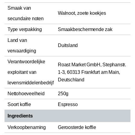
Smaak van
Walnoot, zoete koekjes
secundaire noten
Type verpakking
Smaakbeschermende zak
Land van
Duitsland
vervaardiging
Verantwoordelijke
Roast Market GmbH, Stephanstr.
exploitant van
1-3, 60313 Frankfurt am Main,
Deutschland
levensmiddelenbedrijf
Nettohoeveelheid
250g
Soort koffie
Espresso
Ingredients
Verkoopbenaming
Geroosterde koffie