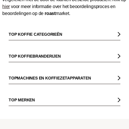
hier
voor meer informatie over het beoordelingsproces en
beoordelingen op de
roast
market.
TOP KOFFIE CATEGORIEËN
Koffie
Koffiebonen
TOP KOFFIEBRANDERIJEN
Biologische koffie
Gorilla
Fairtrade koffie
Dinzler
TOPMACHINES EN KOFFIEZETAPPARATEN
Cafeïnevrije koffie
Elbgold
Koffiezetapparaaten
Koffie zonder bittere smaak
Lucaffé
Pistonmachines
TOP MERKEN
Espresso
Andraschko
Filter koffiezetapparaten
Sage
Filterkoffie
Mocambo
Koffiemolens
La Marzocco
Koffiebonen voor volautomatische machines
Borbone
Koffiemaker