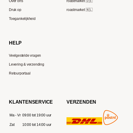
Speicherstadt Kaffee
Over ons
roastmarket 🇩🇪
Bialetti
Druk op
roastmarket 🇳🇱
Supremo
Moccamaster
Toegankelijkheid
Gaggia
Delonghi
HELP
Veelgestelde vragen
Levering & verzending
Retourportaal
KLANTENSERVICE
VERZENDEN
Ma - Vr
09:00 tot 19:00 uur
Zat
10:00 tot 14:00 uur