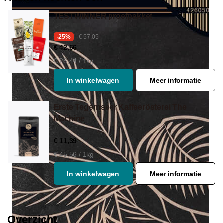
TESTWINNER proefpakket
-25%
€ 57,05
€ 42,66
€ 28,44 / 1kg
In winkelwagen
Meer informatie
Erste Tegernseer Kaffeerösterei The
Machine
€ 11,39
€ 45,56 / 1kg
In winkelwagen
Meer informatie
Overzicht