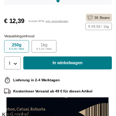
36
Beans
€ 12,39
Inclusief BTW.
excl. verzendkosten
€ 49,56 / 1kg
Verpakkingsinhoud
250g
1kg
€ 0,35 / Mok
€ 0,33 / Mok
In winkelwagen
1
Lieferung in 2-4 Werktagen
Kostenloser Versand ab 49 € für diesen Artikel
Klanten kochten ook