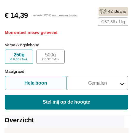
42
Beans
€ 14,39
Inclusief BTW.
excl. verzendkosten
€ 57,56 / 1kg
Momenteel nieuw geleverd
Verpakkingsinhoud
250g
500g
€ 0,40 / Mok
€ 0,37 / Mok
Maalgraad
Hele boon
Gemalen
Voor Portafilter
Voor Filters
Stel mij op de hoogte
Voor Franse Pers
Overzicht
Voor Espressomachine