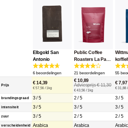
Elbgold San
Public Coffee
Wittm
Antonio
Roasters La Paz
koffie
Organic
melan
6 beoordelingen
21 beoordelingen
55 beo
€ 10,89
€ 14,39
€ 7,97
Adviesprijs € 11,30
Prijs
€ 57,56 / 1kg
€ 31,88 
€ 43,56 / 1kg
3 / 5
2 / 5
3 / 5
brandingsgraad
3 / 5
3 / 5
3 / 5
intensiteit
3 / 5
2 / 5
2 / 5
zuur
Arabica
Arabica
Arabi
verscheidenheid