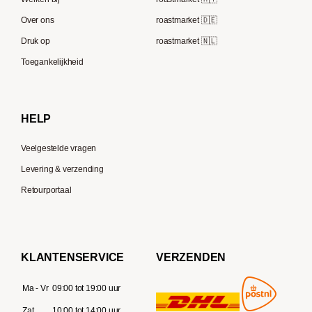
Melitta
Speicherstadt Kaffee
Over ons
roastmarket 🇩🇪
Bialetti
Druk op
roastmarket 🇳🇱
Supremo
Moccamaster
Toegankelijkheid
Gaggia
Delonghi
HELP
Veelgestelde vragen
Levering & verzending
Retourportaal
KLANTENSERVICE
VERZENDEN
Ma - Vr
09:00 tot 19:00 uur
Zat
10:00 tot 14:00 uur