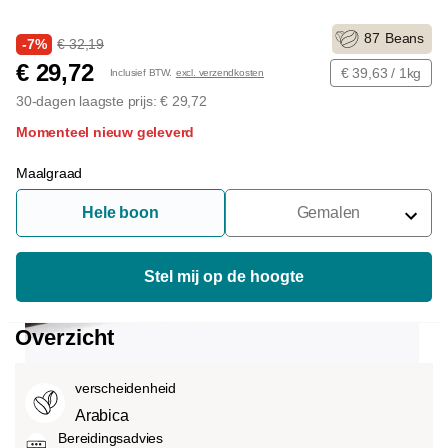
87
Beans
-7%
€ 32,19
€ 29,72
€ 39,63 / 1kg
Inclusief BTW.
excl. verzendkosten
30-dagen laagste prijs: € 29,72
Momenteel nieuw geleverd
Maalgraad
Hele boon
Gemalen
Voor Portafilter
Voor Filters
Stel mij op de hoogte
Voor Franse Pers
Overzicht
Voor Espressomachine
verscheidenheid
Voor Aeropress
Arabica
Bereidingsadvies