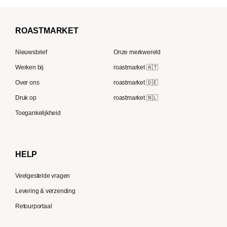
Koffiemolens
La Marzocco
Koffiebonen voor volautomatische machines
Borbone
Koffiemaker
Beem
French Press koffie
ROAST
MARKET
Tre Forze
Capsule machines
Rocket Espresso
Lavazza
Nieuwsbrief
Onze merkwereld
ECM
Berliner Kaffeerösterei
Werken bij
roastmarket 🇦🇹
Melitta
Speicherstadt Kaffee
Over ons
roastmarket 🇩🇪
Bialetti
Druk op
roastmarket 🇳🇱
Supremo
Moccamaster
Toegankelijkheid
Gaggia
Delonghi
HELP
Veelgestelde vragen
Levering & verzending
Retourportaal