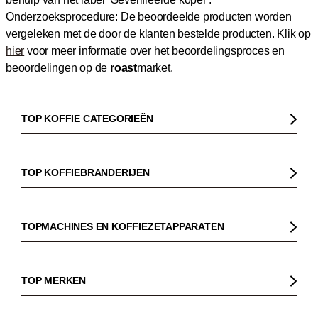
Onderzoeksprocedure: De beoordeelde producten worden
vergeleken met de door de klanten bestelde producten.
Klik op
hier
voor meer informatie over het beoordelingsproces en
beoordelingen op de
roast
market.
TOP KOFFIE CATEGORIEËN
Koffie
Koffiebonen
TOP KOFFIEBRANDERIJEN
Biologische koffie
Gorilla
Fairtrade koffie
Dinzler
TOPMACHINES EN KOFFIEZETAPPARATEN
Cafeïnevrije koffie
Elbgold
Koffiezetapparaaten
Koffie zonder bittere smaak
Lucaffé
Pistonmachines
TOP MERKEN
Espresso
Andraschko
Filter koffiezetapparaten
Sage
Filterkoffie
Mocambo