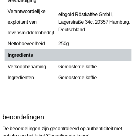
vervaardiging
Verantwoordelijke
elbgold Röstkaffee GmbH,
exploitant van
Lagerstraße 34c, 20357 Hamburg,
Deutschland
levensmiddelenbedrijf
Nettohoeveelheid
250g
Ingredients
Verkoopbenaming
Geroosterde koffie
Ingrediënten
Geroosterde koffie
beoordelingen
De beoordelingen zijn gecontroleerd op authenticiteit met
behulp van het label 'Geverifieerde koper'.