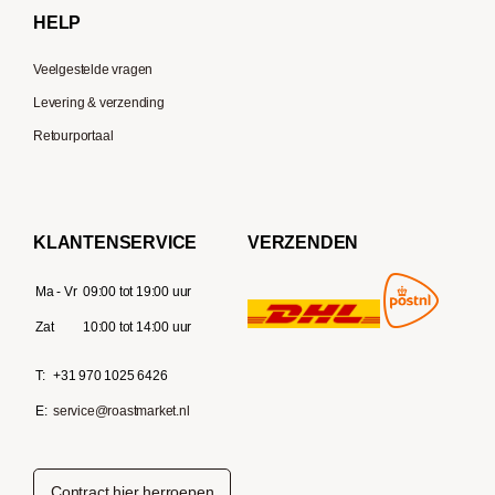
HELP
Veelgestelde vragen
Levering & verzending
Retourportaal
KLANTENSERVICE
VERZENDEN
Ma - Vr
09:00 tot 19:00 uur
Zat
10:00 tot 14:00 uur
T:
+31 970 1025 6426
E:
service@roastmarket.nl
Contract hier herroepen