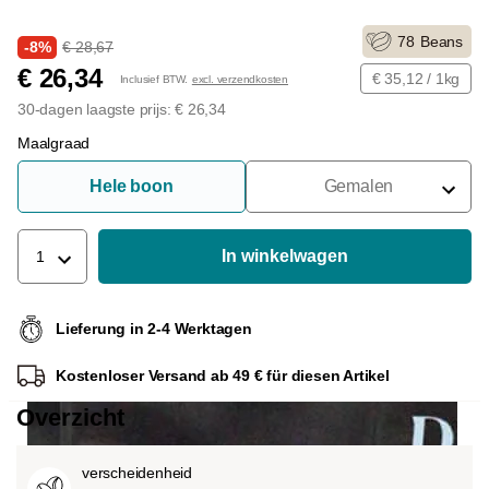
78
Beans
-8%
€ 28,67
€ 26,34
€ 35,12 / 1kg
Inclusief BTW.
excl. verzendkosten
30-dagen laagste prijs: € 26,34
Maalgraad
Hele boon
Gemalen
Voor Portafilter
Voor Filters
In winkelwagen
1
Voor Franse Pers
Lieferung in 2-4 Werktagen
Voor Espressomachine
Kostenloser Versand ab 49 € für diesen Artikel
Voor Aeropress
Overzicht
verscheidenheid