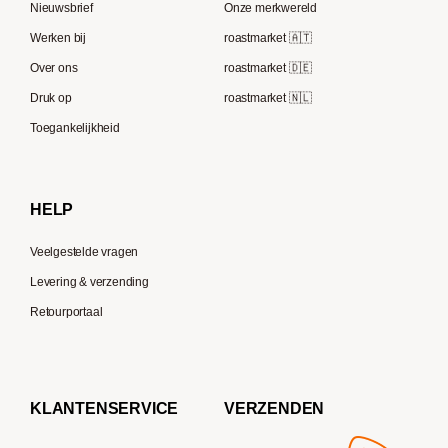
Lavazza
Nieuwsbrief
Onze merkwereld
ECM
Berliner Kaffeerösterei
Werken bij
roastmarket 🇦🇹
Melitta
Speicherstadt Kaffee
Over ons
roastmarket 🇩🇪
Bialetti
Druk op
roastmarket 🇳🇱
Supremo
Moccamaster
Toegankelijkheid
Gaggia
Delonghi
HELP
Veelgestelde vragen
Levering & verzending
Retourportaal
KLANTENSERVICE
VERZENDEN