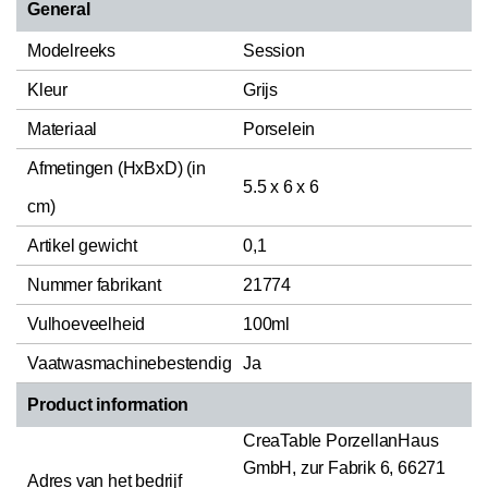
General
Modelreeks
Session
Kleur
Grijs
Materiaal
Porselein
Afmetingen (HxBxD) (in
5.5 x 6 x 6
cm)
Artikel gewicht
0,1
Nummer fabrikant
21774
Vulhoeveelheid
100ml
Vaatwasmachinebestendig
Ja
Product information
CreaTable PorzellanHaus
GmbH, zur Fabrik 6, 66271
Adres van het bedrijf