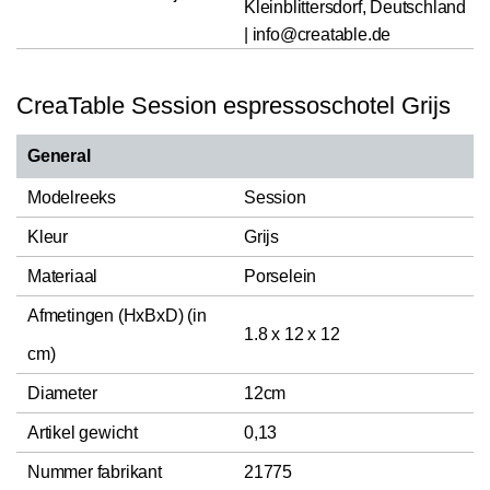
Kleinblittersdorf, Deutschland
| info@creatable.de
CreaTable Session espressoschotel Grijs
General
Modelreeks
Session
Kleur
Grijs
Materiaal
Porselein
Afmetingen (HxBxD) (in
1.8 x 12 x 12
cm)
Diameter
12cm
Artikel gewicht
0,13
Nummer fabrikant
21775