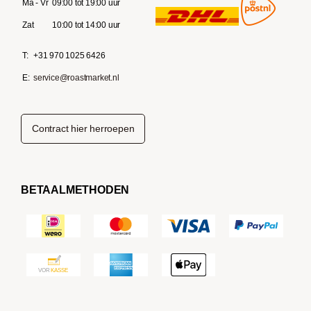
Ma - Vr
09:00 tot 19:00 uur
Zat
10:00 tot 14:00 uur
T:
+31 970 1025 6426
E:
service@roastmarket.nl
Contract hier herroepen
BETAALMETHODEN