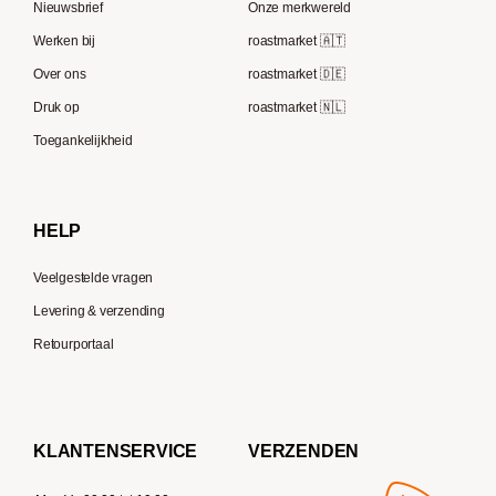
Nieuwsbrief
Onze merkwereld
ECM
Berliner Kaffeerösterei
Werken bij
roastmarket 🇦🇹
Melitta
Speicherstadt Kaffee
Over ons
roastmarket 🇩🇪
Bialetti
Druk op
roastmarket 🇳🇱
Supremo
Moccamaster
Toegankelijkheid
Gaggia
Delonghi
HELP
Veelgestelde vragen
Levering & verzending
Retourportaal
KLANTENSERVICE
VERZENDEN