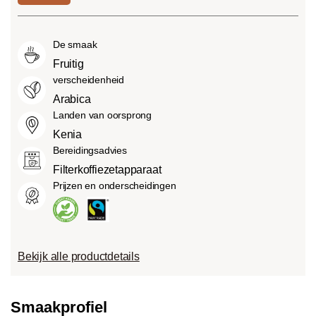
laag bitterheidsniveau.
bijzonder intens en sterk (5) kan
voedsel, zuren. De zuurgraad hangt af
Medium roast (American of City
smaken.
van verschillende factoren, zoals het
Roast):
Iets zoeter en minder zuur dan
De smaak
soort boon, de hoogte van de teelt, de
light roasts, met een evenwichtige
herkomst en vooral het brandproces.
Fruitig
smaak en volle body.
verscheidenheid
Dark roast (French-/Italian):
Arabica
Chocoladezoete body met uitgesproken
Landen van oorsprong
geroosterde smaken en bitterheid met
Kenia
een lage zuurgraad.
Bereidingsadvies
Filterkoffiezetapparaat
Prijzen en onderscheidingen
Bekijk alle productdetails
Smaakprofiel