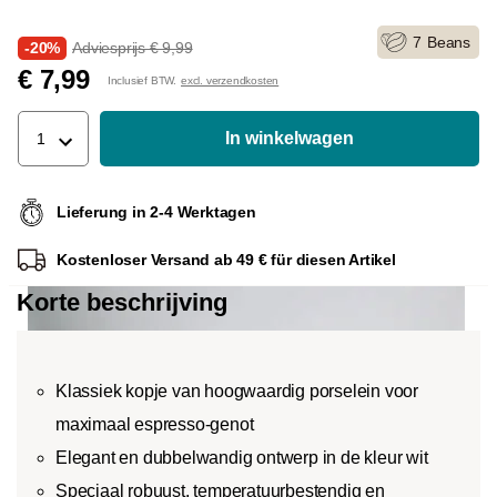
7
Beans
-20%
Adviesprijs € 9,99
€ 7,99
Inclusief BTW.
excl. verzendkosten
In winkelwagen
1
Lieferung in 2-4 Werktagen
Kostenloser Versand ab 49 € für diesen Artikel
Korte beschrijving
Klassiek kopje van hoogwaardig porselein voor
maximaal espresso-genot
Elegant en dubbelwandig ontwerp in de kleur wit
Speciaal robuust, temperatuurbestendig en