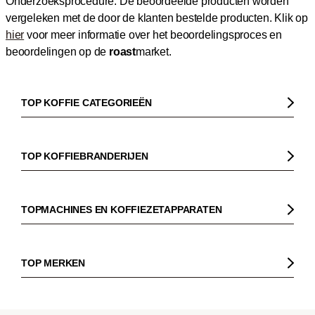
Onderzoeksprocedure: De beoordeelde producten worden
vergeleken met de door de klanten bestelde producten.
Klik op
hier
voor meer informatie over het beoordelingsproces en
beoordelingen op de
roast
market.
TOP KOFFIE CATEGORIEËN
Koffie
Koffiebonen
TOP KOFFIEBRANDERIJEN
Biologische koffie
Gorilla
Fairtrade koffie
Dinzler
TOPMACHINES EN KOFFIEZETAPPARATEN
Cafeïnevrije koffie
Elbgold
Koffiezetapparaaten
Koffie zonder bittere smaak
Lucaffé
Pistonmachines
TOP MERKEN
Espresso
Andraschko
Filter koffiezetapparaten
Sage
Filterkoffie
Mocambo
Koffiemolens
La Marzocco
Koffiebonen voor volautomatische machines