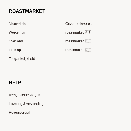
Borbone
Koffiemaker
Beem
French Press koffie
ROAST
MARKET
Tre Forze
Capsule machines
Rocket Espresso
Lavazza
Nieuwsbrief
Onze merkwereld
ECM
Berliner Kaffeerösterei
Werken bij
roastmarket 🇦🇹
Melitta
Speicherstadt Kaffee
Over ons
roastmarket 🇩🇪
Bialetti
Druk op
roastmarket 🇳🇱
Supremo
Moccamaster
Toegankelijkheid
Gaggia
Delonghi
HELP
Veelgestelde vragen
Levering & verzending
Retourportaal