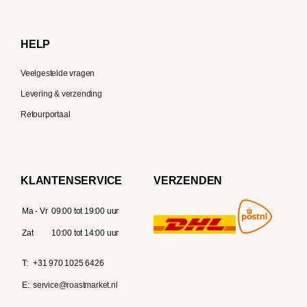
Gaggia
Delonghi
HELP
Veelgestelde vragen
Levering & verzending
Retourportaal
KLANTENSERVICE
VERZENDEN
Ma - Vr
09:00 tot 19:00 uur
Zat
10:00 tot 14:00 uur
T:
+31 970 1025 6426
E:
service@roastmarket.nl