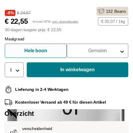
132
Beans
-8%
€ 24,67
€ 22,55
€ 30,07 / 1kg
Inclusief BTW.
excl. verzendkosten
30-dagen laagste prijs: € 22,55
Maalgraad
Hele boon
Gemalen
Voor Portafilter
Voor Filters
In winkelwagen
1
Voor Franse Pers
Lieferung in 2-4 Werktagen
Voor Espressomachine
Kostenloser Versand ab 49 € für diesen Artikel
Voor Aeropress
Overzicht
verscheidenheid