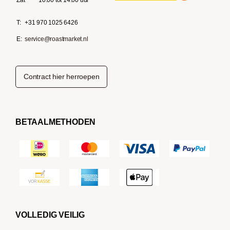
Zat
10:00 tot 14:00 uur
T:
+31 970 1025 6426
E:
service@roastmarket.nl
Contract hier herroepen
BETAALMETHODEN
VOLLEDIG VEILIG