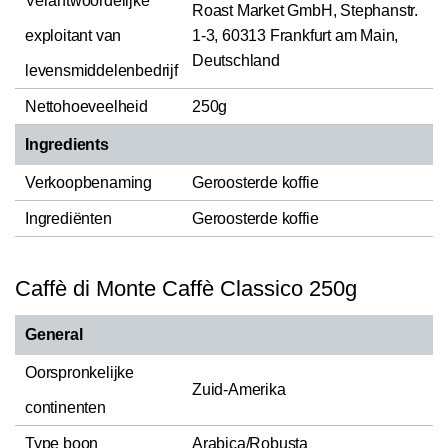
Verantwoordelijke
Roast Market GmbH, Stephanstr.
exploitant van
1-3, 60313 Frankfurt am Main,
Deutschland
levensmiddelenbedrijf
Nettohoeveelheid
250g
Ingredients
Verkoopbenaming
Geroosterde koffie
Ingrediënten
Geroosterde koffie
Caffè di Monte Caffè Classico 250g
General
Oorspronkelijke
Zuid-Amerika
continenten
Type boon
Arabica/Robusta