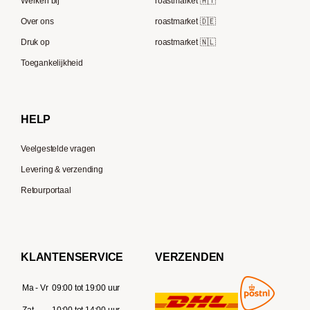
Werken bij
roastmarket 🇦🇹
Melitta
Speicherstadt Kaffee
Over ons
roastmarket 🇩🇪
Bialetti
Druk op
roastmarket 🇳🇱
Supremo
Moccamaster
Toegankelijkheid
Gaggia
Delonghi
HELP
Veelgestelde vragen
Levering & verzending
Retourportaal
KLANTENSERVICE
VERZENDEN
Ma - Vr
09:00 tot 19:00 uur