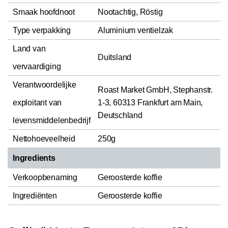
Smaak hoofdnoot
Nootachtig, Röstig
Type verpakking
Aluminium ventielzak
Land van
Duitsland
vervaardiging
Verantwoordelijke
Roast Market GmbH, Stephanstr.
exploitant van
1-3, 60313 Frankfurt am Main,
Deutschland
levensmiddelenbedrijf
Nettohoeveelheid
250g
Ingredients
Verkoopbenaming
Geroosterde koffie
Ingrediënten
Geroosterde koffie