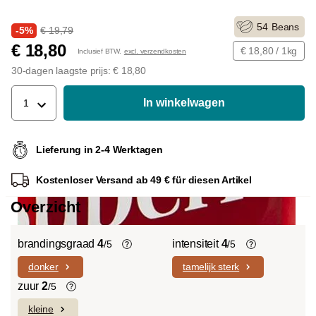
54
Beans
-5%
€ 19,79
€ 18,80
€ 18,80 / 1kg
Inclusief BTW.
excl. verzendkosten
30-dagen laagste prijs: € 18,80
In winkelwagen
1
Lieferung in 2-4 Werktagen
Kostenloser Versand ab 49 € für diesen Artikel
Overzicht
brandingsgraad
4
intensiteit
4
/5
/5
donker
tamelijk sterk
Light roast (licht Cinnamon Roast):
De individuele smaken van de gebruikte
Uitgesproken fruitige smaken en
bonen bepalen de intensiteit van een
zuur
2
/5
complexe zuren domineren met een
variëteit, die licht en delicaat (1) of
kleine
Koffiebonen bevatten, net als veel ander