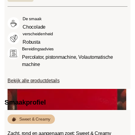
laag bitterheidsniveau.
bijzonder intens en sterk (5) kan
voedsel, zuren. De zuurgraad hangt af
Medium roast (American of City
smaken.
van verschillende factoren, zoals het
Roast):
Iets zoeter en minder zuur dan
De smaak
soort boon, de hoogte van de teelt, de
light roasts, met een evenwichtige
herkomst en vooral het brandproces.
Chocolade
smaak en volle body.
verscheidenheid
Dark roast (French-/Italian):
Robusta
Chocoladezoete body met uitgesproken
Bereidingsadvies
geroosterde smaken en bitterheid met
Percolator, pistonmachine, Volautomatische
een lage zuurgraad.
machine
Bekijk alle productdetails
Smaakprofiel
Sweet & Creamy
Zacht, rond en aangenaam zoet: Sweet & Creamy