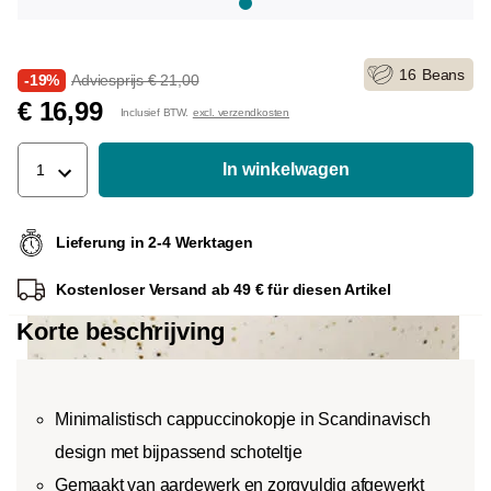
16
Beans
-19%
Adviesprijs € 21,00
€ 16,99
Inclusief BTW.
excl. verzendkosten
In winkelwagen
1
Lieferung in 2-4 Werktagen
Kostenloser Versand ab 49 € für diesen Artikel
Korte beschrijving
Minimalistisch cappuccinokopje in Scandinavisch
design met bijpassend schoteltje
Gemaakt van aardewerk en zorgvuldig afgewerkt