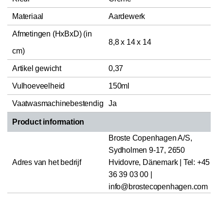
Materiaal
Aardewerk
Afmetingen (HxBxD) (in
8,8 x 14 x 14
cm)
Artikel gewicht
0,37
Vulhoeveelheid
150ml
Vaatwasmachinebestendig
Ja
Product information
Broste Copenhagen A/S,
Sydholmen 9-17, 2650
Adres van het bedrijf
Hvidovre, Dänemark | Tel: +45
36 39 03 00 |
info@brostecopenhagen.com