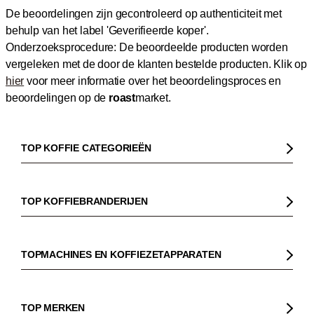
De beoordelingen zijn gecontroleerd op authenticiteit met
behulp van het label 'Geverifieerde koper'.
Onderzoeksprocedure: De beoordeelde producten worden
vergeleken met de door de klanten bestelde producten.
Klik op
hier
voor meer informatie over het beoordelingsproces en
beoordelingen op de
roast
market.
TOP KOFFIE CATEGORIEËN
Koffie
Koffiebonen
TOP KOFFIEBRANDERIJEN
Biologische koffie
Gorilla
Fairtrade koffie
Dinzler
TOPMACHINES EN KOFFIEZETAPPARATEN
Cafeïnevrije koffie
Elbgold
Koffiezetapparaaten
Koffie zonder bittere smaak
Lucaffé
Pistonmachines
TOP MERKEN
Espresso