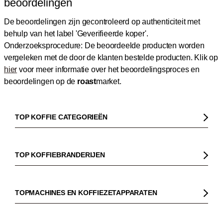
beoordelingen
De beoordelingen zijn gecontroleerd op authenticiteit met
behulp van het label 'Geverifieerde koper'.
Onderzoeksprocedure: De beoordeelde producten worden
vergeleken met de door de klanten bestelde producten.
Klik op
hier
voor meer informatie over het beoordelingsproces en
beoordelingen op de
roast
market.
TOP KOFFIE CATEGORIEËN
Koffie
Koffiebonen
TOP KOFFIEBRANDERIJEN
Biologische koffie
Gorilla
Fairtrade koffie
Dinzler
TOPMACHINES EN KOFFIEZETAPPARATEN
Cafeïnevrije koffie
Elbgold
Koffiezetapparaaten
Koffie zonder bittere smaak
Lucaffé