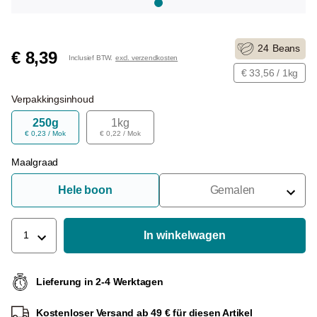
24
Beans
€ 8,39
Inclusief BTW.
excl. verzendkosten
€ 33,56 / 1kg
Verpakkingsinhoud
250g
1kg
€ 0,23 / Mok
€ 0,22 / Mok
Maalgraad
Hele boon
Gemalen
Voor Portafilter
Voor Filters
In winkelwagen
1
Voor Franse Pers
Lieferung in 2-4 Werktagen
Voor Espressomachine
Kostenloser Versand ab 49 € für diesen Artikel