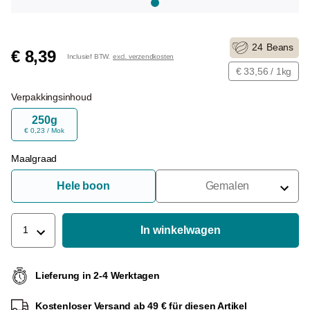
24
Beans
€ 8,39
Inclusief BTW.
excl. verzendkosten
€ 33,56 / 1kg
Verpakkingsinhoud
250g
€ 0,23 / Mok
Maalgraad
Hele boon
Gemalen
Voor Portafilter
Voor Filters
In winkelwagen
1
Voor Franse Pers
Lieferung in 2-4 Werktagen
Voor Espressomachine
Kostenloser Versand ab 49 € für diesen Artikel