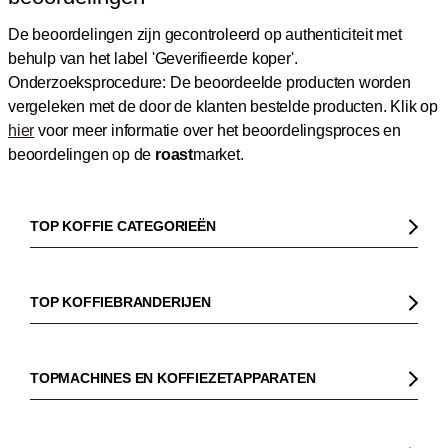
De beoordelingen zijn gecontroleerd op authenticiteit met
behulp van het label 'Geverifieerde koper'.
Onderzoeksprocedure: De beoordeelde producten worden
vergeleken met de door de klanten bestelde producten.
Klik op
hier
voor meer informatie over het beoordelingsproces en
beoordelingen op de
roast
market.
TOP KOFFIE CATEGORIEËN
Koffie
Koffiebonen
TOP KOFFIEBRANDERIJEN
Biologische koffie
Gorilla
Fairtrade koffie
Dinzler
TOPMACHINES EN KOFFIEZETAPPARATEN
Cafeïnevrije koffie
Elbgold
Koffiezetapparaaten
Koffie zonder bittere smaak
Lucaffé
Pistonmachines