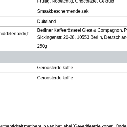
Fruitig, Nootachtig, Chocolade, Gekruid
Smaakbeschermende zak
Duitsland
Berliner Kaffeerösterei Giest & Compagnon, 
middelenbedrijf
Sickingenstr. 20-28, 10553 Berlin, Deutschlan
250g
Geroosterde koffie
Geroosterde koffie
thenticiteit met behulp van het label 'Geverifieerde koper'.
Onder