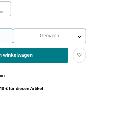
ok
Gemalen
Voor Portafilter
Voor Filters
In winkelwagen
Voor Franse Pers
gen
Voor Espressomachine
9 € für diesen Artikel
Voor Aeropress