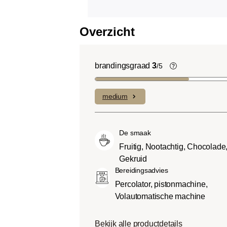
Overzicht
brandingsgraad
3
/5
Light roast (
Uitgesproken f
medium
complexe zure
laag bitterheid
Medium roast 
De smaak
Roast):
Iets z
Fruitig, Nootachtig, Chocolade
light roasts, 
Gekruid
smaak en volle
Bereidingsadvies
Dark roast (Fr
Percolator, pistonmachine,
Chocoladezoet
Volautomatische machine
geroosterde sm
een lage zuurg
Bekijk alle productdetails