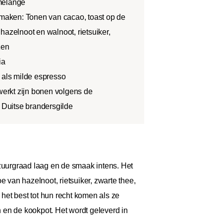
melange
aken: Tonen van cacao, toast op de
hazelnoot en walnoot, rietsuiker,
zen
ia
 als milde espresso
rwerkt zijn bonen volgens de
e Duitse brandersgilde
 zuurgraad laag en de smaak intens. Het
van hazelnoot, rietsuiker, zwarte thee,
t best tot hun recht komen als ze
 en de kookpot. Het wordt geleverd in