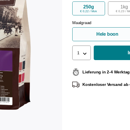
250g
1kg
€ 0,22 / Mok
€ 0,23 / M
Maalgraad
Hele boon
1
Lieferung in 2-4 Werkta
Kostenloser Versand ab 4