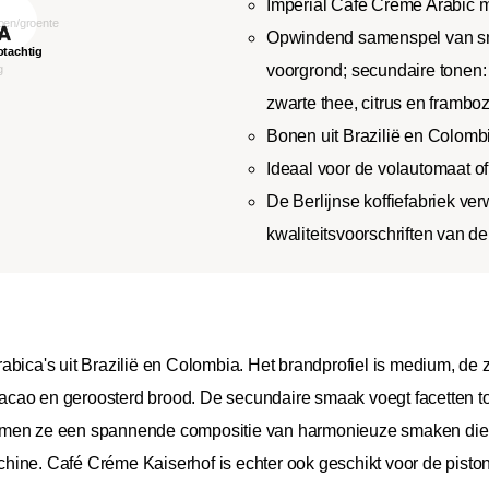
Imperial Café Créme Arabic 
Opwindend samenspel van sm
voorgrond; secundaire tonen: 
zwarte thee, citrus en frambo
Bonen uit Brazilië en Colomb
Ideaal voor de volautomaat of
De Berlijnse koffiefabriek ve
kwaliteitsvoorschriften van d
abica's uit Brazilië en Colombia. Het brandprofiel is medium, de
ao en geroosterd brood. De secundaire smaak voegt facetten toe 
rmen ze een spannende compositie van harmonieuze smaken die he
ine. Café Créme Kaiserhof is echter ook geschikt voor de piston