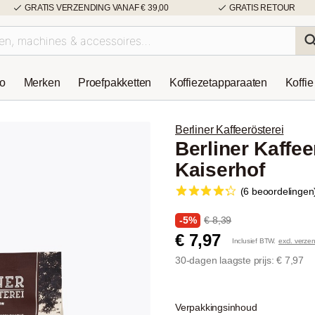
GRATIS VERZENDING VANAF € 39,00
GRATIS RETOUR
so
Merken
Proefpakketten
Koffiezetapparaaten
Koffie
Berliner Kaffeerösterei
Berliner Kaffe
Kaiserhof
(6 beoordelingen
-5%
€ 8,39
€ 7,97
Inclusief BTW.
excl. verze
30-dagen laagste prijs: € 7,97
Verpakkingsinhoud