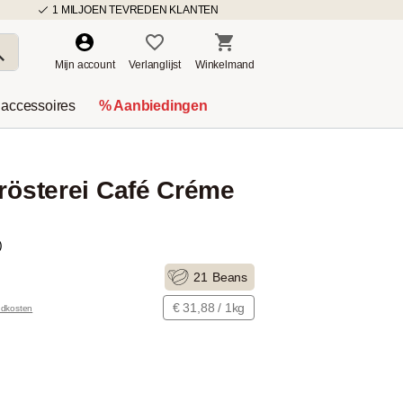
1 MILJOEN TEVREDEN KLANTEN
Mijn account
Verlanglijst
Winkelmand
 accessoires
% Aanbiedingen
erösterei Café Créme
)
21
Beans
€ 31,88 / 1kg
ndkosten