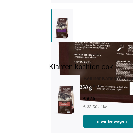
Klanten kochten ook
Berliner Kaffeeröstere
melange
€ 8,39
€ 33,56 / 1kg
In winkelwagen