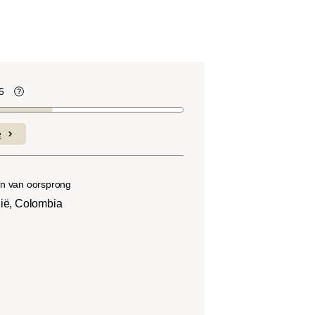
5
te
Koffiebonen bevatten, net als veel ander
voedsel, zuren. De zuurgraad hangt af
e
van verschillende factoren, zoals het
soort boon, de hoogte van de teelt, de
herkomst en vooral het brandproces.
n van oorsprong
lië, Colombia