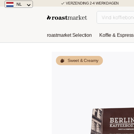
VERZENDING 2-4 WERKDAGEN
NL
Nederland
Duitsland
roastmarket Selection
Koffie & Espres
Österreich
Sweet & Creamy