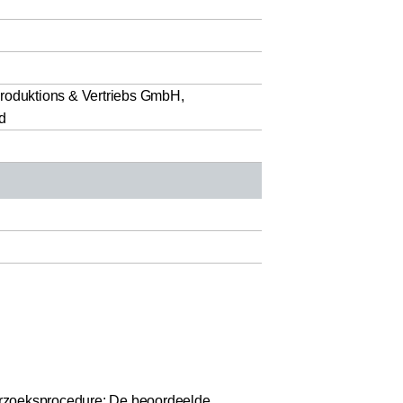
Produktions & Vertriebs GmbH,
d
zoeksprocedure: De beoordeelde