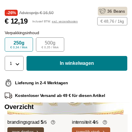
36
Beans
-26%
Adviesprijs € 16,50
€ 12,19
€ 48,76 / 1kg
Inclusief BTW.
excl. verzendkosten
Verpakkingsinhoud
250g
500g
€ 0,34 / Mok
€ 0,35 / Mok
In winkelwagen
1
Lieferung in 2-4 Werktagen
Kostenloser Versand ab 49 € für diesen Artikel
Overzicht
brandingsgraad
5
intensiteit
4
/5
/5
zeer donker
tamelijk sterk