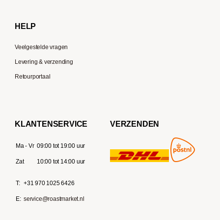
Delonghi
HELP
Veelgestelde vragen
Levering & verzending
Retourportaal
KLANTENSERVICE
VERZENDEN
Ma - Vr
09:00 tot 19:00 uur
Zat
10:00 tot 14:00 uur
T:
+31 970 1025 6426
E:
service@roastmarket.nl