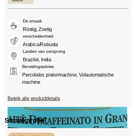
laag bitterheidsniveau.
bijzonder intens en sterk (5) kan
voedsel, zuren. De zuurgraad hangt af
Medium roast (American of City
smaken.
van verschillende factoren, zoals het
Roast):
Iets zoeter en minder zuur dan
De smaak
soort boon, de hoogte van de teelt, de
light roasts, met een evenwichtige
herkomst en vooral het brandproces.
Röstig, Zoetig
smaak en volle body.
verscheidenheid
Dark roast (French-/Italian):
Arabica/Robusta
Chocoladezoete body met uitgesproken
Landen van oorsprong
geroosterde smaken en bitterheid met
Brazilië, India
een lage zuurgraad.
Bereidingsadvies
Percolator, pistonmachine, Volautomatische
machine
Bekijk alle productdetails
Smaakprofiel