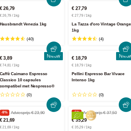
€ 26,79
€ 27,79
€ 26,79 / 1kg
€ 27,79 / 1kg
Hausbrandt Venezia 1kg
La Tazza d'oro Vintage Orange
1kg
(40)
(4)
Nieuw
Nieu
€ 3,89
€ 18,79
€ 74,81 / 1kg
€ 18,79 / 1kg
Caffè Caimano Espresso
Pellini Espresso Bar Vivace
Classico 10 capsules
Intenso 1kg
compatibel met Nespresso®
(0)
(0)
-9%
Adviesprijs € 23,90
-5%
Adviesprijs € 37,50
€ 21,69
€ 35,29
€ 21,69 / 1kg
€ 35,29 / 1kg