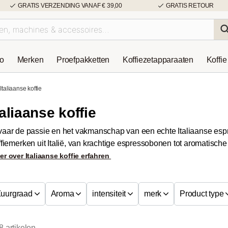
GRATIS VERZENDING VANAF € 39,00
GRATIS RETOUR
so
Merken
Proefpakketten
Koffiezetapparaaten
Koffie
Italiaanse koffie
taliaanse koffie
vaar de passie en het vakmanschap van een echte Italiaanse esp
ffiemerken uit Italië, van krachtige espressobonen tot aromatisch
er over Italiaanse koffie erfahren
uurgraad
Aroma
intensiteit
merk
Product type
8 artikelen