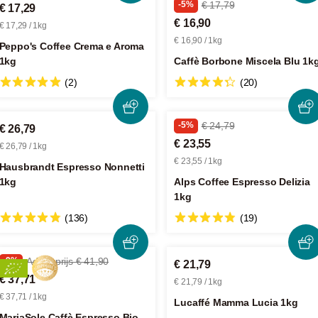
-5%
€ 17,79
€ 17,29
€ 16,90
€ 17,29 / 1kg
€ 16,90 / 1kg
Peppo's Coffee Crema e Aroma
1kg
Caffè Borbone Miscela Blu 1k
(2)
(20)
-5%
€ 24,79
€ 26,79
€ 23,55
€ 26,79 / 1kg
€ 23,55 / 1kg
Hausbrandt Espresso Nonnetti
1kg
Alps Coffee Espresso Delizia
1kg
(136)
(19)
-9%
Adviesprijs € 41,90
€ 21,79
€ 37,71
€ 21,79 / 1kg
€ 37,71 / 1kg
Lucaffé Mamma Lucia 1kg
MariaSole Caffè Espresso Bio