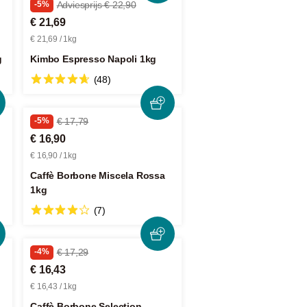
-5%
Adviesprijs € 22,90
€ 21,69
€ 21,69 / 1kg
g
Kimbo Espresso Napoli 1kg
(48)
-5%
€ 17,79
€ 16,90
€ 16,90 / 1kg
Caffè Borbone Miscela Rossa
1kg
(7)
-4%
€ 17,29
€ 16,43
€ 16,43 / 1kg
Caffè Borbone Selection