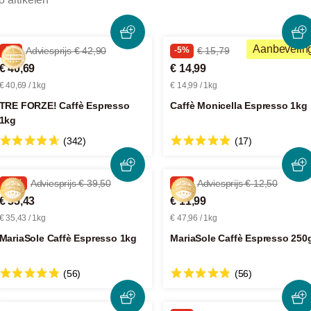
Aanbevelin
-5%
Adviesprijs € 42,90
-5%
€ 15,79
€ 40,69
€ 14,99
€ 40,69 / 1kg
€ 14,99 / 1kg
TRE FORZE! Caffè Espresso
Caffè Monicella Espresso 1kg
1kg
(342)
(17)
-10%
Adviesprijs € 39,50
-4%
Adviesprijs € 12,50
€ 35,43
€ 11,99
€ 35,43 / 1kg
€ 47,96 / 1kg
MariaSole Caffè Espresso 1kg
MariaSole Caffè Espresso 250
(56)
(56)