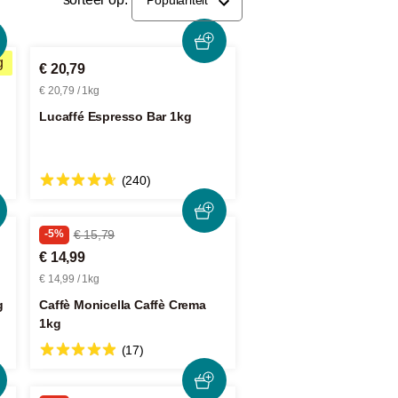
g
€ 20,79
€ 20,79 / 1kg
Lucaffé Espresso Bar 1kg
(240)
-5%
€ 15,79
€ 14,99
€ 14,99 / 1kg
g
Caffè Monicella Caffè Crema
1kg
(17)