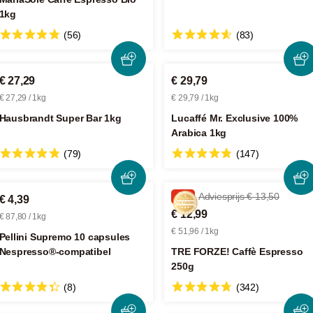
1kg
(56)
(83)
€ 27,29
€ 29,79
€ 27,29 / 1kg
€ 29,79 / 1kg
Hausbrandt Super Bar 1kg
Lucaffé Mr. Exclusive 100%
Arabica 1kg
(79)
(147)
-3%
Adviesprijs € 13,50
€ 4,39
€ 12,99
€ 87,80 / 1kg
€ 51,96 / 1kg
Pellini Supremo 10 capsules
Nespresso®-compatibel
TRE FORZE! Caffè Espresso
250g
(8)
(342)