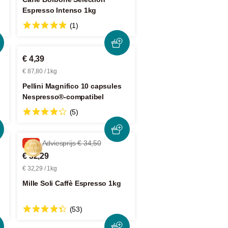
Espresso Intenso 1kg
(1)
€ 4,39
€ 87,80 / 1kg
Pellini Magnifico 10 capsules
Nespresso®-compatibel
(5)
-6%
Adviesprijs € 34,50
€ 32,29
€ 32,29 / 1kg
Mille Soli Caffè Espresso 1kg
(53)