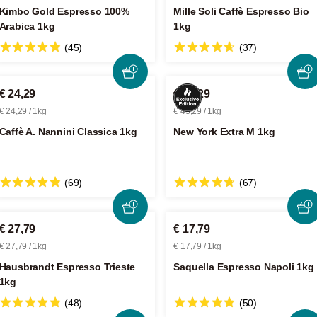
Kimbo Gold Espresso 100%
Mille Soli Caffè Espresso Bio
Arabica 1kg
1kg
(45)
(37)
€ 24,29
€ 43,29
€ 24,29 / 1kg
€ 43,29 / 1kg
Caffè A. Nannini Classica 1kg
New York Extra M 1kg
(69)
(67)
€ 27,79
€ 17,79
€ 27,79 / 1kg
€ 17,79 / 1kg
Hausbrandt Espresso Trieste
Saquella Espresso Napoli 1kg
1kg
(48)
(50)