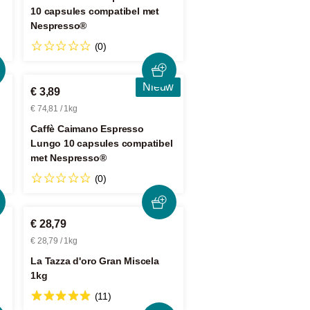
10 capsules compatibel met
Nespresso®
(0)
Nieuw
€ 3,89
€ 74,81 / 1kg
Caffè Caimano Espresso
Lungo 10 capsules compatibel
met Nespresso®
(0)
€ 28,79
€ 28,79 / 1kg
La Tazza d'oro Gran Miscela
1kg
(11)