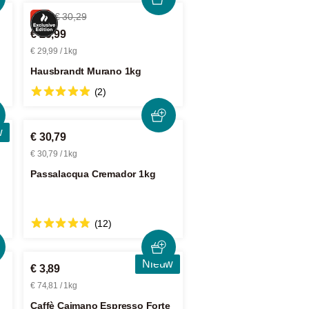
0%
€ 30,29
€ 29,99
€ 29,99 / 1kg
Hausbrandt Murano 1kg
(2)
w
€ 30,79
€ 30,79 / 1kg
Passalacqua Cremador 1kg
(12)
Nieuw
€ 3,89
€ 74,81 / 1kg
Caffè Caimano Espresso Forte