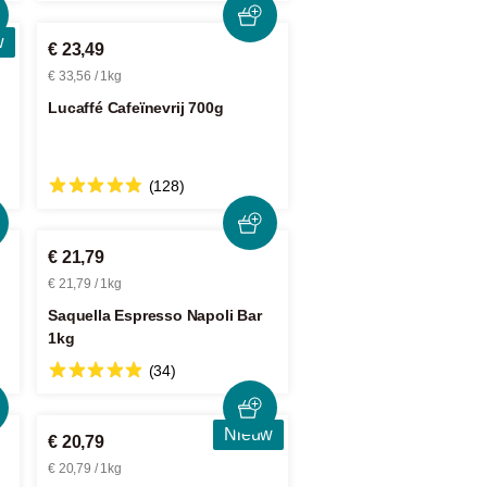
w
€ 23,49
€ 33,56 / 1kg
Lucaffé Cafeïnevrij 700g
(128)
€ 21,79
€ 21,79 / 1kg
Saquella Espresso Napoli Bar
1kg
(34)
Nieuw
€ 20,79
€ 20,79 / 1kg