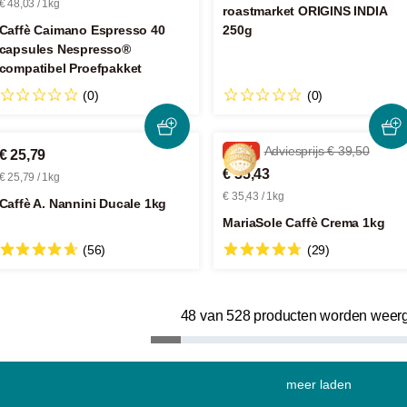
€ 48,03 / 1kg
roastmarket ORIGINS INDIA
Caffè Caimano Espresso 40
250g
capsules Nespresso®
compatibel Proefpakket
(0)
(0)
-10%
Adviesprijs € 39,50
€ 25,79
€ 35,43
€ 25,79 / 1kg
€ 35,43 / 1kg
Caffè A. Nannini Ducale 1kg
MariaSole Caffè Crema 1kg
(56)
(29)
48 van 528 producten worden wee
meer laden