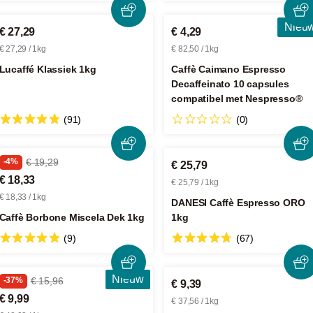
Nieu
€ 27,29
€ 4,29
€ 27,29 / 1kg
€ 82,50 / 1kg
Lucaffé Klassiek 1kg
Caffè Caimano Espresso
Decaffeinato 10 capsules
compatibel met Nespresso®
(91)
(0)
-4%
€ 19,29
€ 25,79
€ 18,33
€ 25,79 / 1kg
€ 18,33 / 1kg
DANESI Caffè Espresso ORO
Caffè Borbone Miscela Dek 1kg
1kg
(9)
(67)
Nieuw
-37%
€ 15,96
€ 9,39
€ 9,99
€ 37,56 / 1kg