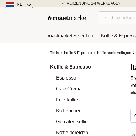
VERZENDING 2-4 WERKDAGEN
NL
Nederland
Duitsland
roastmarket Selection
Koffie & Espres
Österreich
Thuis
Koffie & Espresso
Koffie aanbevelingen
I
Koffie & Espresso
Espresso
Er
ko
Café Crema
Me
Filterkoffie
Koffiebonen
Z
Gemalen koffie
Koffie bereiden
52