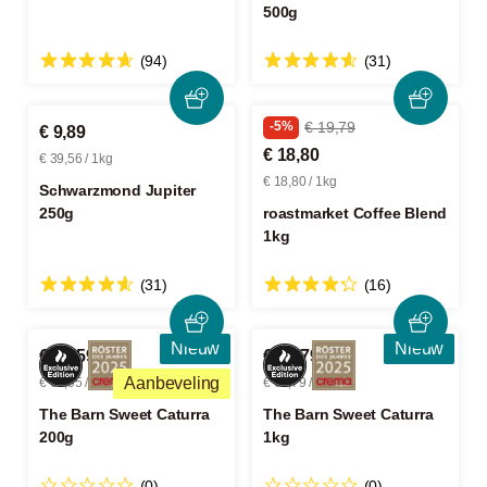
500g
(94)
(31)
-5%
€ 19,79
€ 9,89
€ 18,80
€ 39,56 / 1kg
€ 18,80 / 1kg
Schwarzmond Jupiter
250g
roastmarket Coffee Blend
1kg
(31)
(16)
Nieuw
Nieuw
€ 13,59
€ 62,79
Aanbeveling
€ 67,95 / 1kg
€ 62,79 / 1kg
The Barn Sweet Caturra
The Barn Sweet Caturra
200g
1kg
(0)
(0)