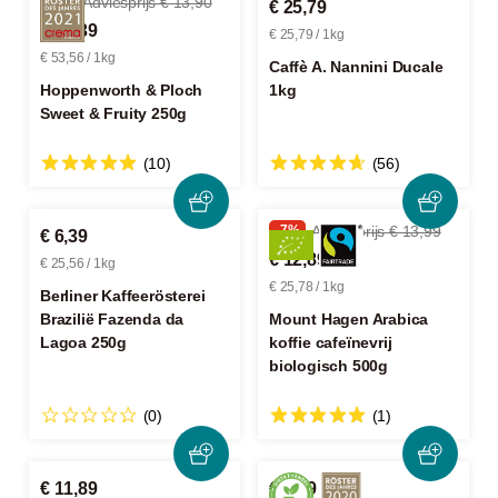
-3%
Adviesprijs € 13,90
€ 25,79
€ 13,39
€ 25,79 / 1kg
€ 53,56 / 1kg
Caffè A. Nannini Ducale
Hoppenworth & Ploch
1kg
Sweet & Fruity 250g
(10)
(56)
-7%
Adviesprijs € 13,99
€ 6,39
€ 12,89
€ 25,56 / 1kg
€ 25,78 / 1kg
Berliner Kaffeerösterei
Brazilië Fazenda da
Mount Hagen Arabica
Lagoa 250g
koffie cafeïnevrij
biologisch 500g
(0)
(1)
€ 11,89
€ 9,89