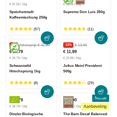
€ 47,56 / 1kg
€ 39,56 / 1kg
Speicherstadt
Supremo Don Luis 250g
Kaffeemischung 250g
(97)
(11)
-9%
Adviesprijs € 32,90
-11%
€ 13,49
€ 29,79
€ 11,99
€ 29,79 / 1kg
€ 23,98 / 1kg
Schwarzwild
Julius Meinl President
Hirschsprung 1kg
500g
(8)
(29)
Nieuw
€ 39,79
€ 13,90
Aanbeveling
€ 39,79 / 1kg
€ 55,60 / 1kg
Dinzler Biologische
The Barn Decaf Balanced