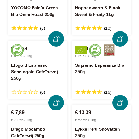
YOCOMO Fair 'n Green
Hoppenworth & Ploch
Bio Omni Roast 250g
Sweet & Fruity 1kg
(5)
(10)
€ 10,39
€ 8,89
€ 41,56 / 1kg
€ 35,56 / 1kg
Elbgold Espresso
Supremo Esperanza Bio
Scheingold Cafeïnevrij
250g
250g
(0)
(16)
€ 7,89
€ 13,39
€ 31,56 / 1kg
€ 53,56 / 1kg
Drago Mocambo
Lykke Peru Snövatten
Cafeïnevrij 250g
250g