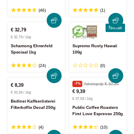
(46)
(1)
Nieuw
€ 32,79
€ 17,79
€ 32,79 / 1kg
€ 177,90 / 1kg
Schamong Ehrenfeld
Supremo Rusty Hawaii
Speciaal 1kg
100g
(24)
(0)
-7%
Adviesprijs € 10,20
€ 8,39
€ 9,39
€ 33,56 / 1kg
€ 37,56 / 1kg
Berliner Kaffeerösterei
Filterkoffie Decaf 250g
Public Coffee Roasters
First Love Espresso 250g
(4)
(10)