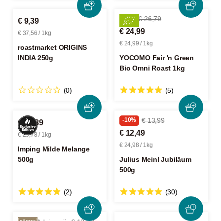
-6%
€ 26,79
€ 9,39
€ 24,99
€ 37,56 / 1kg
€ 24,99 / 1kg
roastmarket ORIGINS
INDIA 250g
YOCOMO Fair 'n Green
Bio Omni Roast 1kg
(0)
(5)
-10%
€ 13,99
€ 14,89
€ 12,49
€ 29,78 / 1kg
€ 24,98 / 1kg
Imping Milde Melange
500g
Julius Meinl Jubiläum
500g
(2)
(30)