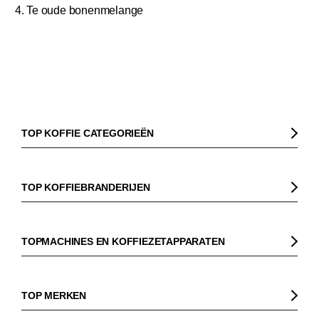
Te oude bonenmelange
TOP KOFFIE CATEGORIEËN
Koffie
Koffiebonen
TOP KOFFIEBRANDERIJEN
Biologische koffie
Gorilla
Fairtrade koffie
Dinzler
TOPMACHINES EN KOFFIEZETAPPARATEN
Cafeïnevrije koffie
Elbgold
Koffiezetapparaaten
Koffie zonder bittere smaak
Lucaffé
Pistonmachines
TOP MERKEN
Espresso
Andraschko
Filter koffiezetapparaten