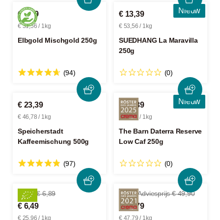
Nieuw
€ 7,89
€ 13,39
€ 31,56 / 1kg
€ 53,56 / 1kg
Elbgold Mischgold 250g
SUEDHANG La Maravilla
250g
(94)
(0)
Nieuw
€ 23,39
€ 19,39
€ 46,78 / 1kg
€ 77,56 / 1kg
Speicherstadt
The Barn Daterra Reserve
Kaffeemischung 500g
Low Caf 250g
(97)
(0)
-5%
€ 6,89
-4%
Adviesprijs € 49,90
€ 6,49
€ 47,79
€ 25,96 / 1kg
€ 47,79 / 1kg