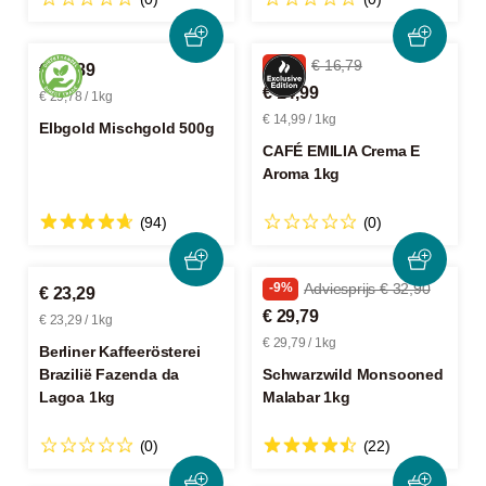
-10%
€ 16,79
€ 14,89
€ 14,99
€ 29,78 / 1kg
€ 14,99 / 1kg
Elbgold Mischgold 500g
CAFÉ EMILIA Crema E
Aroma 1kg
(94)
(0)
-9%
Adviesprijs € 32,90
€ 23,29
€ 29,79
€ 23,29 / 1kg
€ 29,79 / 1kg
Berliner Kaffeerösterei
Brazilië Fazenda da
Schwarzwild Monsooned
Lagoa 1kg
Malabar 1kg
(0)
(22)