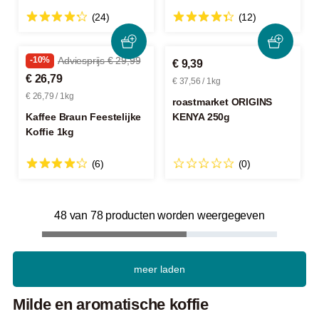
(24)
(12)
-10%
Adviesprijs € 29,99
€ 9,39
€ 26,79
€ 37,56 / 1kg
€ 26,79 / 1kg
roastmarket ORIGINS
Kaffee Braun Feestelijke
KENYA 250g
Koffie 1kg
(6)
(0)
48 van 78 producten worden weergegeven
meer laden
Milde en aromatische koffie