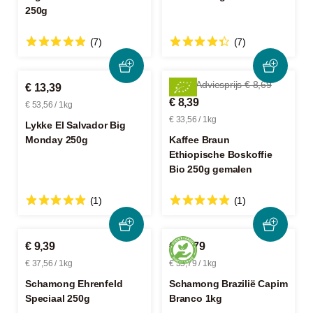
250g
(7)
(7)
-3%
Adviesprijs € 8,69
€ 13,39
€ 8,39
€ 53,56 / 1kg
€ 33,56 / 1kg
Lykke El Salvador Big
Monday 250g
Kaffee Braun
Ethiopische Boskoffie
Bio 250g gemalen
(1)
(1)
€ 9,39
€ 35,79
€ 37,56 / 1kg
€ 35,79 / 1kg
Schamong Ehrenfeld
Schamong Brazilië Capim
Speciaal 250g
Branco 1kg