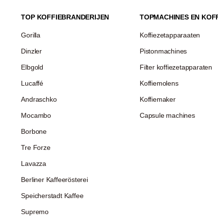
TOP KOFFIEBRANDERIJEN
TOPMACHINES EN KOF
Gorilla
Koffiezetapparaaten
Dinzler
Pistonmachines
Elbgold
Filter koffiezetapparaten
Lucaffé
Koffiemolens
Andraschko
Koffiemaker
Mocambo
Capsule machines
Borbone
Tre Forze
Lavazza
Berliner Kaffeerösterei
Speicherstadt Kaffee
Supremo