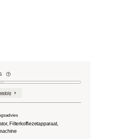
5
te
Koffiebonen bevatten, net als veel ander
voedsel, zuren. De zuurgraad hangt af
weinig
van verschillende factoren, zoals het
soort boon, de hoogte van de teelt, de
herkomst en vooral het brandproces.
ngsadvies
tor, Filterkoffiezetapparaat,
machine