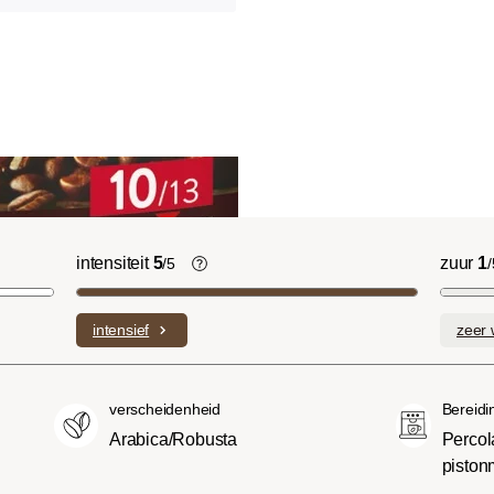
intensiteit
5
zuur
1
/5
/
licht Cinnamon Roast):
De individuele smaken van de gebruik
ruitige smaken en
bonen bepalen de intensiteit van een
intensief
zeer 
n domineren met een
variëteit, die licht en delicaat (1) of
sniveau.
bijzonder intens en sterk (5) kan
(American of City
smaken.
verscheidenheid
Bereidi
oeter en minder zuur dan
Arabica/Robusta
Percola
met een evenwichtige
piston
 body.