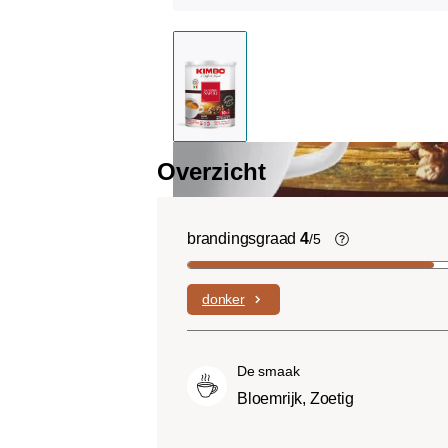
Overzicht
brandingsgraad
4
/5
Light roast (
Uitgesproken f
donker
complexe zure
laag bitterheid
Medium roast 
De smaak
Roast):
Iets z
Bloemrijk, Zoetig
light roasts, 
smaak en volle