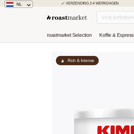
VERZENDING 2-4 WERKDAGEN
NL
Nederland
Duitsland
roastmarket Selection
Koffie & Espres
Österreich
Rich & Intense