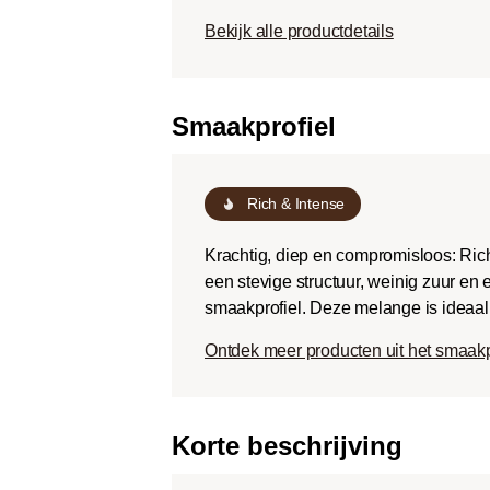
Dark roast (Fr
Bekijk alle productdetails
Chocoladezoet
geroosterde sm
een lage zuurg
Smaakprofiel
Rich & Intense
Krachtig, diep en compromisloos: Rich
een stevige structuur, weinig zuur en
smaakprofiel. Deze melange is ideaal v
Ontdek meer producten uit het smaakp
Korte beschrijving