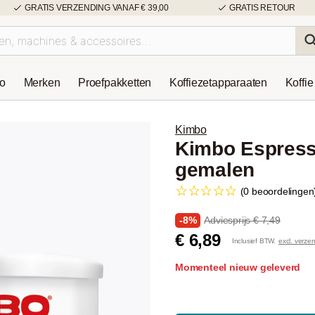
GRATIS VERZENDING VANAF € 39,00
GRATIS RETOUR
so
Merken
Proefpakketten
Koffiezetapparaaten
Koffie
Kimbo
Kimbo Espresso
gemalen
(0 beoordelingen
-8%
Adviesprijs € 7,49
€ 6,89
Inclusief BTW.
excl. verze
Momenteel nieuw geleverd