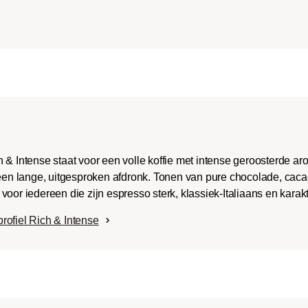
ench-/Italian):
e body met uitgesproken
aken en bitterheid met
raad.
 & Intense staat voor een volle koffie met intense geroosterde a
 een lange, uitgesproken afdronk. Tonen van pure chocolade, caca
oor iedereen die zijn espresso sterk, klassiek-Italiaans en karak
rofiel Rich & Intense