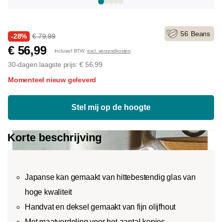
56
Beans
-28%
€ 79,99
€ 56,99
Inclusief BTW.
excl. verzendkosten
30-dagen laagste prijs: € 56,99
Momenteel nieuw geleverd
Stel mij op de hoogte
Korte beschrijving
Japanse kan gemaakt van hittebestendig glas van
hoge kwaliteit
Handvat en deksel gemaakt van fijn olijfhout
Met maatverdeling voor het aantal kopjes