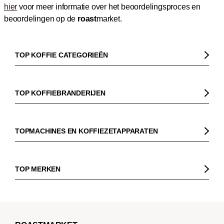
hier
voor meer informatie over het beoordelingsproces en
beoordelingen op de
roast
market.
TOP KOFFIE CATEGORIEËN
Koffie
Koffiebonen
TOP KOFFIEBRANDERIJEN
Biologische koffie
Gorilla
Fairtrade koffie
Dinzler
TOPMACHINES EN KOFFIEZETAPPARATEN
Cafeïnevrije koffie
Elbgold
Koffiezetapparaaten
Koffie zonder bittere smaak
Lucaffé
Pistonmachines
TOP MERKEN
Espresso
Andraschko
Filter koffiezetapparaten
Sage
Filterkoffie
Mocambo
Koffiemolens
La Marzocco
Koffiebonen voor volautomatische machines
Borbone
Koffiemaker
Beem
French Press koffie