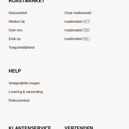
ROAST
MARKET
Tre Forze
Capsule machines
Rocket Espresso
Lavazza
Nieuwsbrief
Onze merkwereld
ECM
Berliner Kaffeerösterei
Werken bij
roastmarket 🇦🇹
Melitta
Speicherstadt Kaffee
Over ons
roastmarket 🇩🇪
Bialetti
Druk op
roastmarket 🇳🇱
Supremo
Moccamaster
Toegankelijkheid
Gaggia
Delonghi
HELP
Veelgestelde vragen
Levering & verzending
Retourportaal
KLANTENSERVICE
VERZENDEN