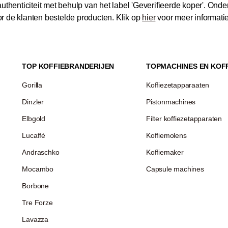
thenticiteit met behulp van het label 'Geverifieerde koper'.
Onder
 de klanten bestelde producten.
Klik op
hier
voor meer informati
TOP KOFFIEBRANDERIJEN
TOPMACHINES EN KOF
Gorilla
Koffiezetapparaaten
Dinzler
Pistonmachines
Elbgold
Filter koffiezetapparaten
Lucaffé
Koffiemolens
Andraschko
Koffiemaker
Mocambo
Capsule machines
Borbone
Tre Forze
Lavazza