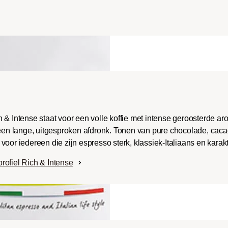
ench-/Italian):
e body met uitgesproken
aken en bitterheid met
raad.
 & Intense staat voor een volle koffie met intense geroosterde a
 een lange, uitgesproken afdronk. Tonen van pure chocolade, caca
oor iedereen die zijn espresso sterk, klassiek-Italiaans en karak
rofiel Rich & Intense