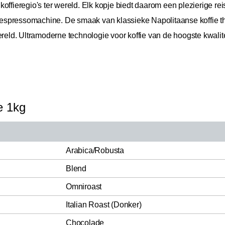
offieregio's ter wereld. Elk kopje biedt daarom een plezierige rei
spressomachine. De smaak van klassieke Napolitaanse koffie thu
ereld. Ultramoderne technologie voor koffie van de hoogste kwalit
e 1kg
Arabica/Robusta
Blend
Omniroast
Italian Roast (Donker)
Chocolade