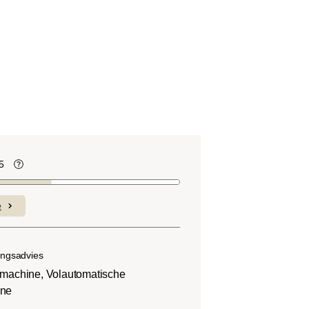
5
te
Koffiebonen bevatten, net als veel ander
voedsel, zuren. De zuurgraad hangt af
e
van verschillende factoren, zoals het
soort boon, de hoogte van de teelt, de
herkomst en vooral het brandproces.
ingsadvies
nmachine, Volautomatische
ine