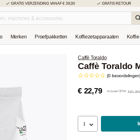
GRATIS VERZENDING VANAF € 39,00
GRATIS RETOUR
so
Merken
Proefpakketten
Koffiezetapparaaten
Koffie
Caffè Toraldo
Caffè Toraldo 
(0 beoordelingen
€ 22,79
Inclusief BTW.
excl. ve
1