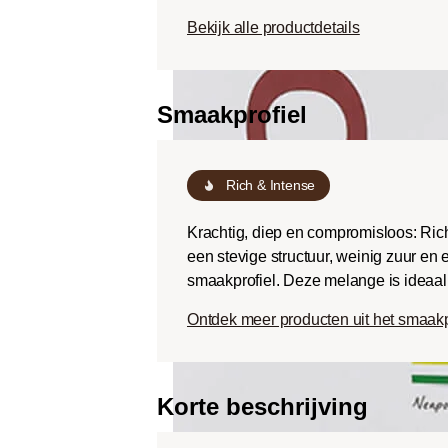
Dark roast (Fr
Bekijk alle productdetails
Chocoladezoet
geroosterde sm
een lage zuurg
Smaakprofiel
Rich & Intense
Krachtig, diep en compromisloos: Rich
een stevige structuur, weinig zuur en
smaakprofiel. Deze melange is ideaal v
Ontdek meer producten uit het smaakp
Korte beschrijving