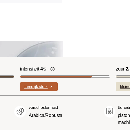
intensiteit
4
zuur
2
/5
/
licht Cinnamon Roast):
De individuele smaken van de gebruik
ruitige smaken en
bonen bepalen de intensiteit van een
tamelijk sterk
klein
n domineren met een
variëteit, die licht en delicaat (1) of
sniveau.
bijzonder intens en sterk (5) kan
(American of City
smaken.
verscheidenheid
Bereid
oeter en minder zuur dan
Arabica/Robusta
pisto
met een evenwichtige
mach
 body.