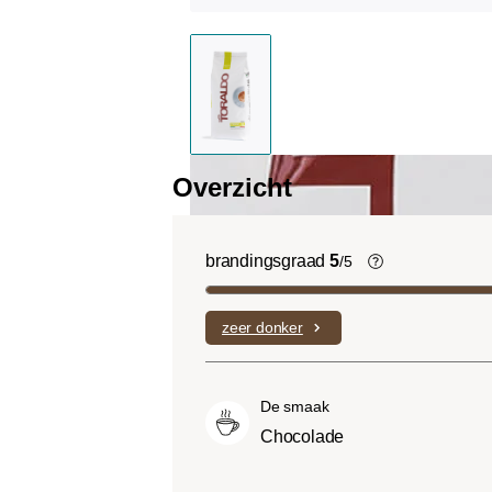
Overzicht
brandingsgraad
5
/5
Light roast (
Uitgesproken f
zeer donker
complexe zure
laag bitterheid
Medium roast 
De smaak
Roast):
Iets z
Chocolade
light roasts, 
smaak en volle