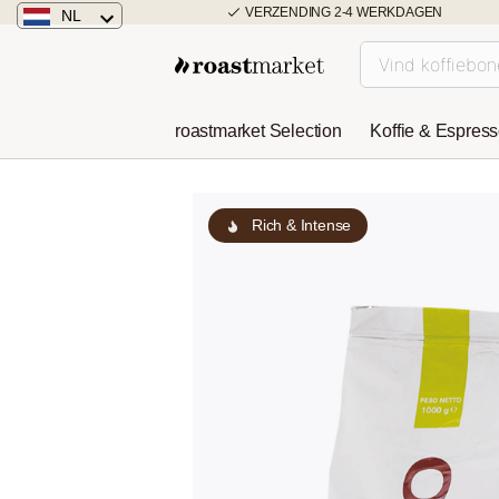
VERZENDING 2-4 WERKDAGEN
NL
Nederland
Duitsland
roastmarket Selection
Koffie & Espres
Österreich
Rich & Intense