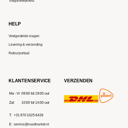
Toegankelijkheid
Gaggia
Delonghi
HELP
Veelgestelde vragen
Levering & verzending
Retourportaal
KLANTENSERVICE
VERZENDEN
Ma - Vr
09:00 tot 19:00 uur
Zat
10:00 tot 14:00 uur
T:
+31 970 1025 6426
E:
service@roastmarket.nl