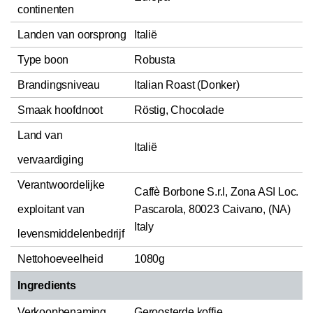
continenten
Landen van oorsprong
Italië
Type boon
Robusta
Brandingsniveau
Italian Roast (Donker)
Smaak hoofdnoot
Röstig, Chocolade
Land van
Italië
vervaardiging
Verantwoordelijke
Caffè Borbone S.r.l, Zona ASI Loc.
exploitant van
Pascarola, 80023 Caivano, (NA)
Italy
levensmiddelenbedrijf
Nettohoeveelheid
1080g
Ingredients
Verkoopbenaming
Geroosterde koffie