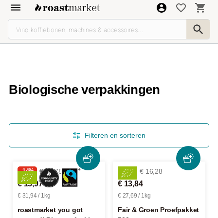
Biologische verpakkingen
Filteren en sorteren
-14%
€ 18,78
-14%
€ 16,28
€ 15,97
€ 13,84
€ 31,94 / 1kg
€ 27,69 / 1kg
roastmarket you got
Fair & Groen Proefpakket