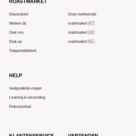
ROAST
MARKET
Tre Forze
Capsule machines
Rocket Espresso
Lavazza
Nieuwsbrief
Onze merkwereld
ECM
Berliner Kaffeerösterei
Werken bij
roastmarket 🇦🇹
Melitta
Speicherstadt Kaffee
Over ons
roastmarket 🇩🇪
Bialetti
Druk op
roastmarket 🇳🇱
Supremo
Moccamaster
Toegankelijkheid
Gaggia
Delonghi
HELP
Veelgestelde vragen
Levering & verzending
Retourportaal
KLANTENSERVICE
VERZENDEN