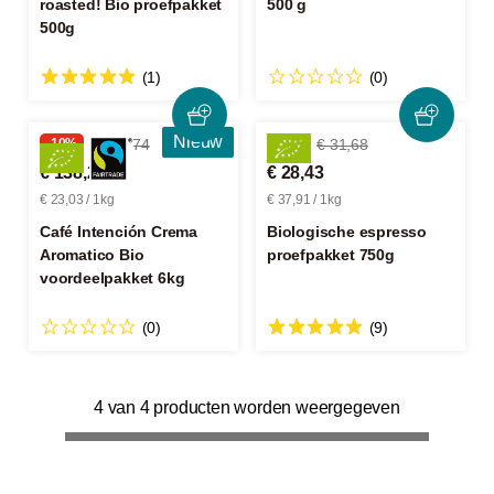
roasted! Bio proefpakket
500 g
500g
(1)
(0)
Nieuw
-10%
€ 154,74
-10%
€ 31,68
€ 138,20
€ 28,43
€ 23,03 / 1kg
€ 37,91 / 1kg
Café Intención Crema
Biologische espresso
Aromatico Bio
proefpakket 750g
voordeelpakket 6kg
(0)
(9)
4 van 4 producten worden weergegeven