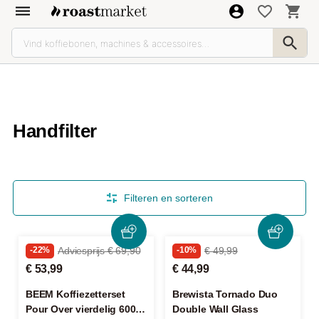
Handfilter
Filteren en sorteren
-22%
Adviesprijs € 69,90
-10%
€ 49,99
€ 53,99
€ 44,99
BEEM Koffiezetterset
Brewista Tornado Duo
Pour Over vierdelig 600ml
Double Wall Glass