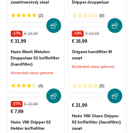
zwart/roestvrij staal
Dripper druppelaar
(2)
(0)
-17%
€ 38,99
-15%
€ 19,99
€ 31,99
€ 16,99
Hario Mesh Metalen
Origami handfilter M
Druppelaar 01 koffiefilter
zwart
(handfilter)
Momenteel nieuw geleverd
Momenteel nieuw geleverd
(4)
(0)
-27%
€ 10,99
€ 21,99
€ 7,99
Hario V60 Glass Dripper
Hario V60 Dripper 02
02 koffiefilter (handfilter)
Helder koffiefilter
zwart