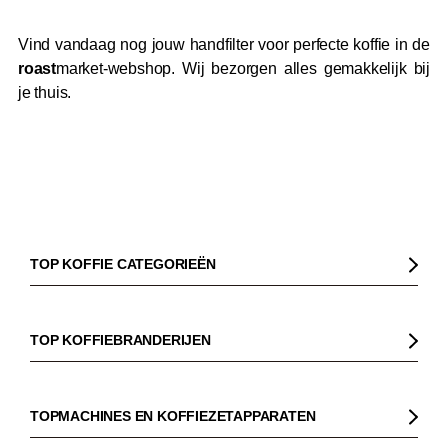
Vind vandaag nog jouw handfilter voor perfecte koffie in de
roast
market-webshop. Wij bezorgen alles gemakkelijk bij
je thuis.
TOP KOFFIE CATEGORIEËN
Koffie
Koffiebonen
TOP KOFFIEBRANDERIJEN
Biologische koffie
Gorilla
Fairtrade koffie
Dinzler
TOPMACHINES EN KOFFIEZETAPPARATEN
Cafeïnevrije koffie
Elbgold