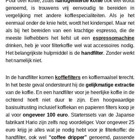
Pour over koffie, zoals
handgefilterde koffie
ook wel wordt
genoemd, is trouwens vrij eenvoudig te bereiden in
vergelijking met andere koffiespecialiteiten. Als je het
eenmaal onder de knie hebt, wordt het kinderspel. Maar net
als bij het bereiden van een krachtige espresso, die de
meeste liefhebbers het liefst uit een
espressomachine
drinken, heb je voor filterkoffie wel wat accessoires nodig.
Het belangrijkste hulpmiddel is de
handfilter
. Zonder werkt
het namelijk niet.
In de handfilter komen
koffiefilters
en koffiemaalsel terecht.
In het beste geval ondersteunt hij de
gelijkmatige extractie
van de koffie. En een handfilter voor je heerlijke koffie in de
ochtend hoeft niet duur te zijn. Een hoogwaardige
basisuitrusting inclusief koffiekan en papieren filters koop je
al voor
ongeveer 100 euro
. Starterssets van de Japanse
fabrikant Hario zijn zelfs nog voordeliger. Voor ongeveer 25
euro krijg je alles wat je nodig hebt voor je filterkoffie: de
handfilter, ook wel
“coffee dripper”
genoemd, passende