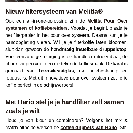
Nieuw filtersysteem van Melitta®
Ook een all-in-one-oplossing zijn de
Melitta Pour Over
systemen of koffiebereiders
.
Voordat je begint, plaats je
het filterpapier in het pour over systeem. Daarna kun je je
handopgieting vieren. Wil je je filterkoffie laten bloomen,
sluit dan gewoon de
handmatig instelbare druppelstop
.
Voor eenvoudige reiniging is de handfilter uitneembaar, de
ribben zorgen voor een uitstekende koffiesmaak. De karaf is
gemaakt van
borosilicaatglas
, dat hittebestendig en
robuust is. Met dit innovatieve pour over systeem zet je je
koffie perfect in de schijnwerpers!
Met Hario stel je je handfilter zelf samen
zoals je wilt
Houd je van kleur en combineren? Volgens het mix &
match-principe werken de
coffee drippers van Hario
. Stel