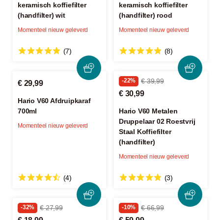
keramisch koffiefilter
keramisch koffiefilter
(handfilter) wit
(handfilter) rood
Momenteel nieuw geleverd
Momenteel nieuw geleverd
(7)
(8)
-22%
€ 39,99
€ 29,99
€ 30,99
Hario V60 Afdruipkaraf
700ml
Hario V60 Metalen
Druppelaar 02 Roestvrij
Momenteel nieuw geleverd
Staal Koffiefilter
(handfilter)
Momenteel nieuw geleverd
(4)
(3)
-32%
€ 27,99
-10%
€ 66,99