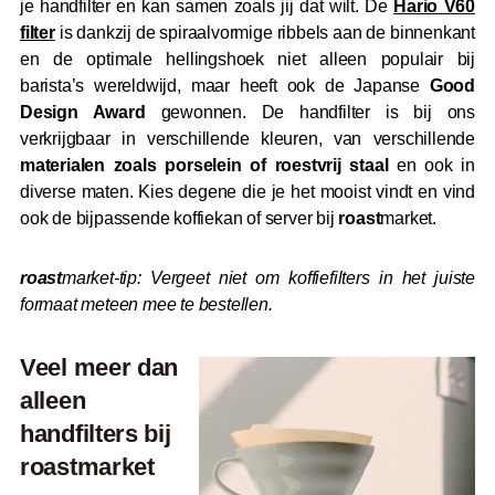
je handfilter en kan samen zoals jij dat wilt. De
Hario V60
filter
is dankzij de spiraalvormige ribbels aan de binnenkant
en de optimale hellingshoek niet alleen populair bij
barista’s wereldwijd, maar heeft ook de Japanse
Good
Design Award
gewonnen. De handfilter is bij ons
verkrijgbaar in verschillende kleuren, van verschillende
materialen zoals porselein of roestvrij staal
en ook in
diverse maten. Kies degene die je het mooist vindt en vind
ook de bijpassende koffiekan of server bij
roast
market.
roast
market-tip: Vergeet niet om koffiefilters in het juiste
formaat meteen mee te bestellen.
Veel meer dan
alleen
handfilters bij
roast
market