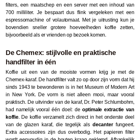
filters, een maatschep en een server met een inhoud van
700 milliliter. Je bespaart dus flink vergeleken met een
espressomachine of volautomaat. Met je uitrusting kun je
bovendien sneller grotere hoeveelheden koffie zetten,
bijvoorbeeld als er vrienden op bezoek komen.
De Chemex: stijlvolle en praktische
handfilter in één
Koffie uit een van de mooiste vormen krijg je met de
Chemex-karaf. De handfilter valt zo op door zijn vorm dat hij
sinds 1943 te bewonderen is in het Museum of Modern Art
in New York. De vorm is niet alleen mooi, maar vooral
praktisch. De uitvinder van de karaf, Dr. Peter Schlumbohm,
had namelijk vooral één doel: de
optimale extractie van
koffie
. De koffie verzamelt zich direct in het onderste deel
van de glazen karaf, die tegelijk als
decanter
fungeert.
Extra accessoires zijn dus overbodig. Het papieren filter
wordt eenvoudig in de houten kraag geklemd. Afhankelijk