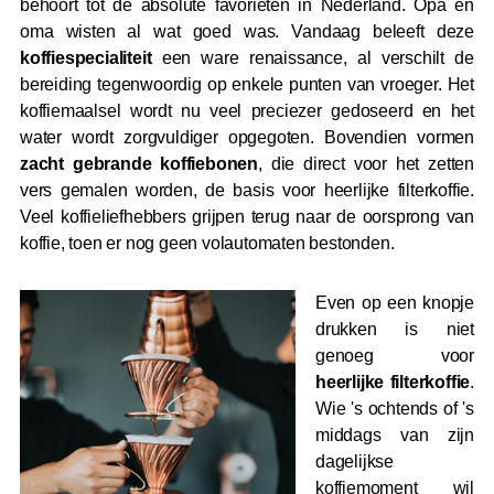
behoort tot de absolute favorieten in Nederland. Opa en
oma wisten al wat goed was. Vandaag beleeft deze
koffiespecialiteit
een ware renaissance, al verschilt de
bereiding tegenwoordig op enkele punten van vroeger. Het
koffiemaalsel wordt nu veel preciezer gedoseerd en het
water wordt zorgvuldiger opgegoten. Bovendien vormen
zacht gebrande koffiebonen
, die direct voor het zetten
vers gemalen worden, de basis voor heerlijke filterkoffie.
Veel koffieliefhebbers grijpen terug naar de oorsprong van
koffie, toen er nog geen volautomaten bestonden.
Even op een knopje
drukken is niet
genoeg voor
heerlijke filterkoffie
.
Wie 's ochtends of 's
middags van zijn
dagelijkse
koffiemoment wil