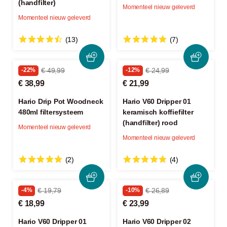
(handfilter)
Momenteel nieuw geleverd
Momenteel nieuw geleverd
(13)
(7)
-22%
€ 49,99
-12%
€ 24,99
€ 38,99
€ 21,99
Hario Drip Pot Woodneck
Hario V60 Dripper 01
480ml filtersysteem
keramisch koffiefilter
(handfilter) rood
Momenteel nieuw geleverd
Momenteel nieuw geleverd
(2)
(4)
-4%
€ 19,79
-10%
€ 26,89
€ 18,99
€ 23,99
Hario V60 Dripper 01
Hario V60 Dripper 02