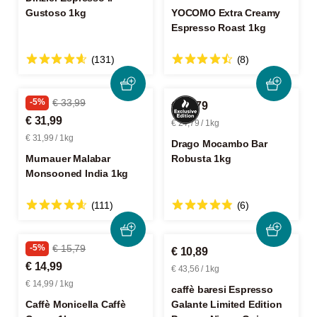
Gustoso 1kg
YOCOMO Extra Creamy
Espresso Roast 1kg
(131)
(8)
-5%
€ 33,99
€ 24,79
€ 31,99
€ 24,79 / 1kg
€ 31,99 / 1kg
Drago Mocambo Bar
Murnauer Malabar
Robusta 1kg
Monsooned India 1kg
(111)
(6)
-5%
€ 15,79
€ 10,89
€ 14,99
€ 43,56 / 1kg
€ 14,99 / 1kg
caffè baresi Espresso
Caffè Monicella Caffè
Galante Limited Edition