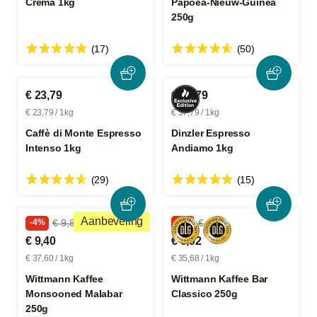
Crema 1kg
Papoea-Nieuw-Guinea
250g
(17)
(50)
€ 23,79
€ 37,79
€ 23,79 / 1kg
€ 37,79 / 1kg
Caffè di Monte Espresso
Dinzler Espresso
Intenso 1kg
Andiamo 1kg
(29)
(15)
Aanbeveling
-4%
€ 9,89
-5%
€ 9,39
€ 9,40
€ 8,92
€ 37,60 / 1kg
€ 35,68 / 1kg
Wittmann Kaffee
Wittmann Kaffee Bar
Monsooned Malabar
Classico 250g
250g