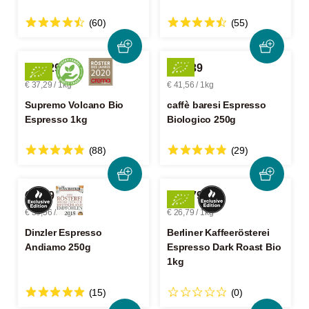
(60)
(55)
€ 37,29
€ 10,39
€ 37,29 / 1kg
€ 41,56 / 1kg
Supremo Volcano Bio
caffè baresi Espresso
Espresso 1kg
Biologico 250g
(88)
(29)
€ 9,89
€ 26,79
€ 39,56 / 1kg
€ 26,79 / 1kg
Dinzler Espresso
Berliner Kaffeerösterei
Andiamo 250g
Espresso Dark Roast Bio
1kg
(15)
(0)