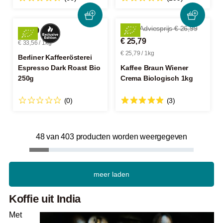
-4%
Adviesprijs € 26,99
€ 8,39
€ 25,79
€ 33,56 / 1kg
€ 25,79 / 1kg
Berliner Kaffeerösterei
Espresso Dark Roast Bio
Kaffee Braun Wiener
250g
Crema Biologisch 1kg
(0)
(3)
48 van 403 producten worden weergegeven
meer laden
Koffie uit India
Met