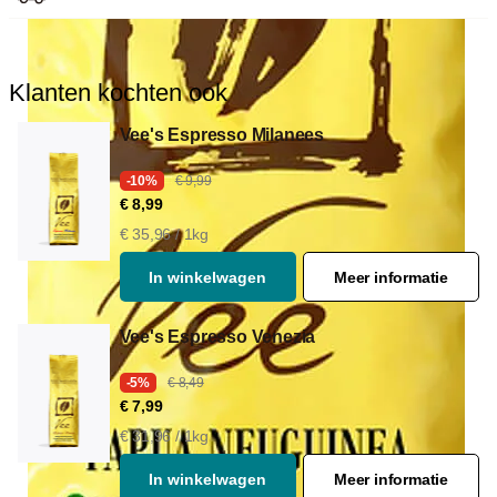
Voor Aeropress
Klanten kochten ook
Vee's Espresso Milanees
-10%
€ 9,99
€ 8,99
€ 35,96 / 1kg
In winkelwagen
Meer informatie
Vee's Espresso Venezia
-5%
€ 8,49
€ 7,99
€ 31,96 / 1kg
In winkelwagen
Meer informatie