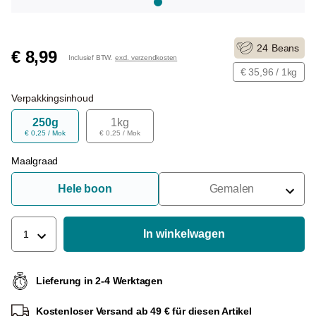
24
Beans
€ 8,99
Inclusief BTW.
excl. verzendkosten
€ 35,96 / 1kg
Verpakkingsinhoud
250g
1kg
€ 0,25 / Mok
€ 0,25 / Mok
Maalgraad
Hele boon
Gemalen
Voor Portafilter
Voor Filters
In winkelwagen
1
Voor Franse Pers
Lieferung in 2-4 Werktagen
Voor Espressomachine
Kostenloser Versand ab 49 € für diesen Artikel