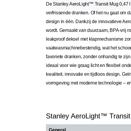
De Stanley AeroLight™ Transit Mug 0,47 l i
verfrissende dranken. Of het nu gaat om dag
design in één. Dankzij de innovatieve Aer
wordt. Gemaakt van duurzaam, BPA-vrij roe
leakproof deksel met klapmechanisme zorgt
vaatwasmachinebestendig, wat het schoon
favoriete dranken, zonder onhandig te zijn
ideaal voor wie graag licht en flexibel on
kwaliteit, innovatie en tijdloos design. G
vormgeving met moderne technologie – en 
Stanley AeroLight™ Transi
General