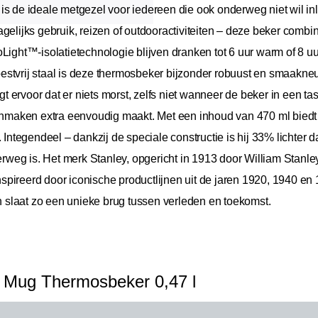
s de ideale metgezel voor iedereen die ook onderweg niet wil inle
elijks gebruik, reizen of outdooractiviteiten – deze beker combineer
oLight™-isolatietechnologie blijven dranken tot 6 uur warm of 8 u
stvrij staal is deze thermosbeker bijzonder robuust en smaakneutr
 ervoor dat er niets morst, zelfs niet wanneer de beker in een 
maken extra eenvoudig maakt. Met een inhoud van 470 ml biedt
. Integendeel – dankzij de speciale constructie is hij 33% lichter 
derweg is. Het merk Stanley, opgericht in 1913 door William Stanle
eïnspireerd door iconische productlijnen uit de jaren 1920, 1940 e
slaat zo een unieke brug tussen verleden en toekomst.
t Mug Thermosbeker 0,47 l