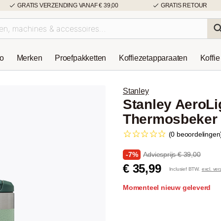
GRATIS VERZENDING VANAF € 39,00
GRATIS RETOUR
so
Merken
Proefpakketten
Koffiezetapparaaten
Koffie
Stanley
Stanley AeroLi
Thermosbeker 0
(0 beoordelingen
-7%
Adviesprijs € 39,00
€ 35,99
Inclusief BTW.
excl. ve
Momenteel nieuw geleverd