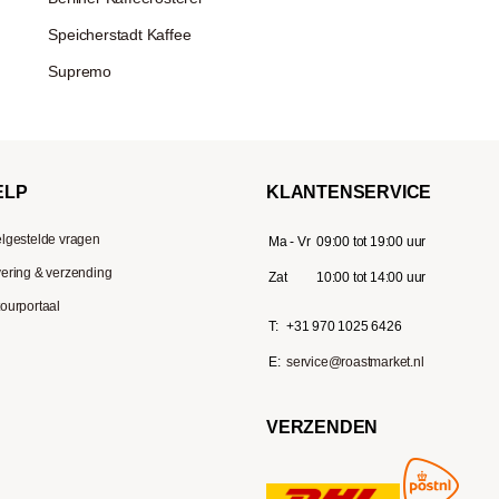
Speicherstadt Kaffee
Supremo
ELP
KLANTENSERVICE
lgestelde vragen
Ma - Vr
09:00 tot 19:00 uur
ering & verzending
Zat
10:00 tot 14:00 uur
ourportaal
T:
+31 970 1025 6426
E:
service@roastmarket.nl
VERZENDEN