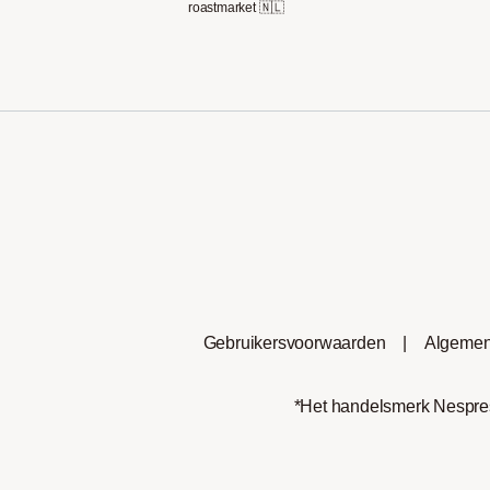
roastmarket 🇳🇱
Gebruikersvoorwaarden
|
Algemen
*Het handelsmerk Nespress