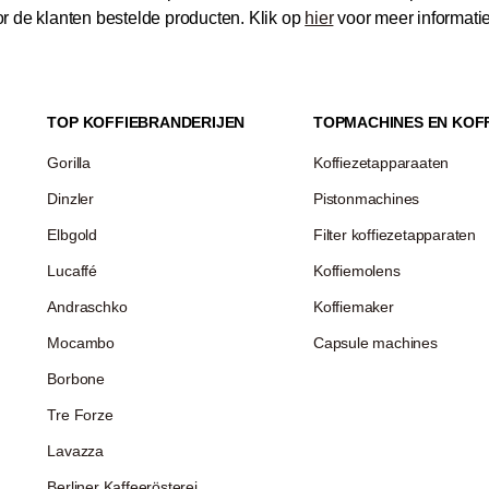
 de klanten bestelde producten.
Klik op
hier
voor meer informati
TOP KOFFIEBRANDERIJEN
TOPMACHINES EN KOF
Gorilla
Koffiezetapparaaten
Dinzler
Pistonmachines
Elbgold
Filter koffiezetapparaten
Lucaffé
Koffiemolens
Andraschko
Koffiemaker
Mocambo
Capsule machines
Borbone
Tre Forze
Lavazza
Berliner Kaffeerösterei