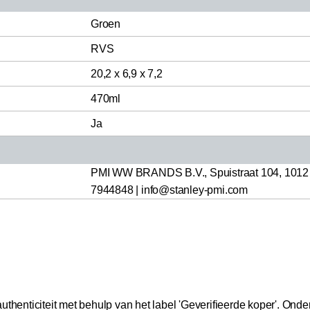
Groen
RVS
20,2 x 6,9 x 7,2
470ml
Ja
PMI WW BRANDS B.V., Spuistraat 104, 1012 A
7944848 | info@stanley-pmi.com
thenticiteit met behulp van het label 'Geverifieerde koper'.
Onder