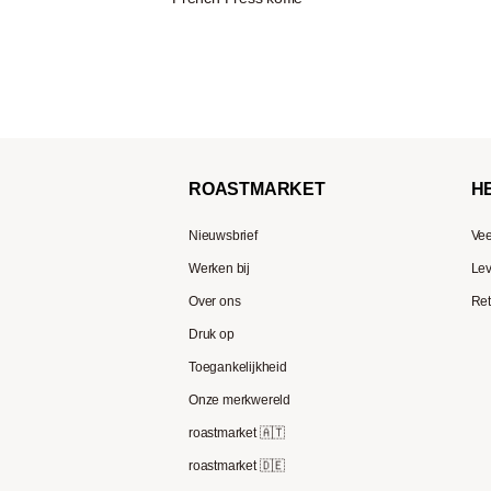
ROAST
MARKET
H
Nieuwsbrief
Vee
Werken bij
Lev
Over ons
Ret
Druk op
Toegankelijkheid
Onze merkwereld
roastmarket 🇦🇹
roastmarket 🇩🇪