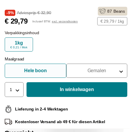
87
Beans
-9%
Adviesprijs € 32,90
€ 29,79
€ 29,79 / 1kg
Inclusief BTW.
excl. verzendkosten
Verpakkingsinhoud
1kg
€ 0,21 / Mok
Maalgraad
Hele boon
Gemalen
Voor Portafilter
Voor Filters
In winkelwagen
1
Voor Franse Pers
Lieferung in 2-4 Werktagen
Voor Espressomachine
Kostenloser Versand ab 49 € für diesen Artikel
Voor Aeropress