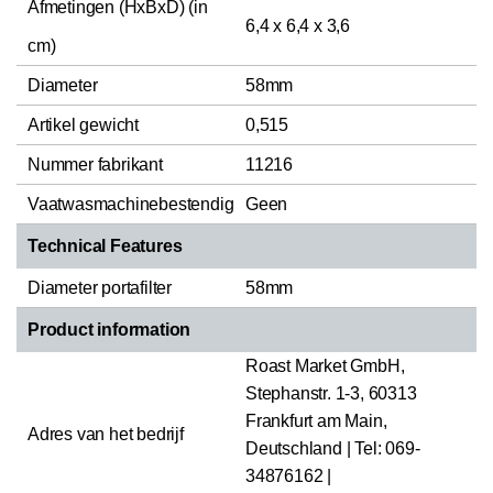
Afmetingen (HxBxD) (in
6,4 x 6,4 x 3,6
cm)
Diameter
58mm
Artikel gewicht
0,515
Nummer fabrikant
11216
Vaatwasmachinebestendig
Geen
Technical Features
Diameter portafilter
58mm
Product information
Roast Market GmbH,
Stephanstr. 1-3, 60313
Frankfurt am Main,
Adres van het bedrijf
Deutschland | Tel: 069-
34876162 |