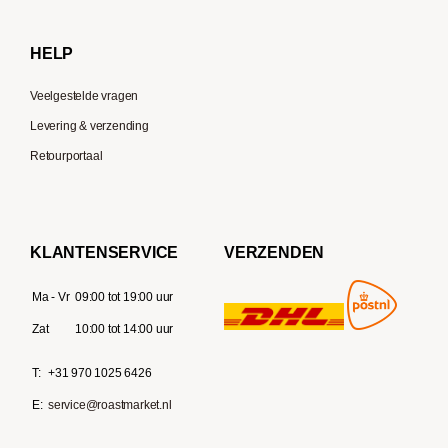
Delonghi
HELP
Veelgestelde vragen
Levering & verzending
Retourportaal
KLANTENSERVICE
VERZENDEN
Ma - Vr
09:00 tot 19:00 uur
Zat
10:00 tot 14:00 uur
T:
+31 970 1025 6426
E:
service@roastmarket.nl