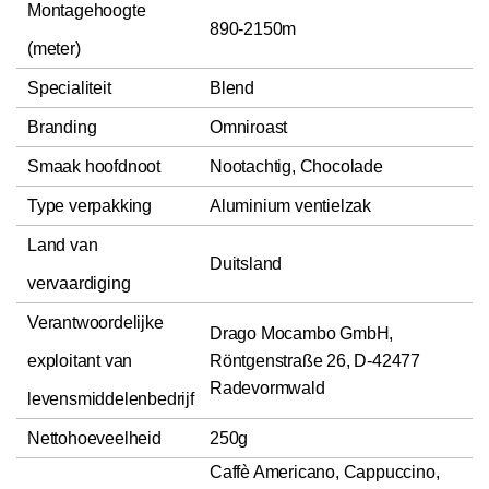
Montagehoogte
890-2150m
(meter)
Specialiteit
Blend
Branding
Omniroast
Smaak hoofdnoot
Nootachtig, Chocolade
Type verpakking
Aluminium ventielzak
Land van
Duitsland
vervaardiging
Verantwoordelijke
Drago Mocambo GmbH,
exploitant van
Röntgenstraße 26, D-42477
Radevormwald
levensmiddelenbedrijf
Nettohoeveelheid
250g
Caffè Americano, Cappuccino,