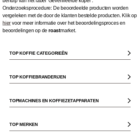
behulp van het label 'Geverifieerde koper'.
Onderzoeksprocedure: De beoordeelde producten worden
vergeleken met de door de klanten bestelde producten.
Klik op
hier
voor meer informatie over het beoordelingsproces en
beoordelingen op de
roast
market.
TOP KOFFIE CATEGORIEËN
Koffie
Koffiebonen
TOP KOFFIEBRANDERIJEN
Biologische koffie
Gorilla
Fairtrade koffie
Dinzler
TOPMACHINES EN KOFFIEZETAPPARATEN
Cafeïnevrije koffie
Elbgold
Koffiezetapparaaten
Koffie zonder bittere smaak
Lucaffé
Pistonmachines
TOP MERKEN
Espresso
Andraschko
Filter koffiezetapparaten
Sage
Filterkoffie
Mocambo