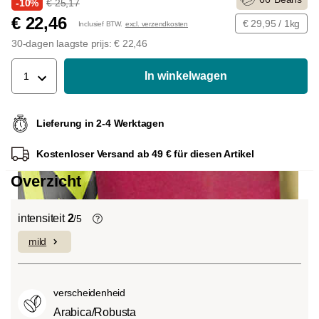
-10%
€ 25,17
€ 22,46
€ 29,95 / 1kg
Inclusief BTW.
excl. verzendkosten
30-dagen laagste prijs: € 22,46
In winkelwagen
1
Lieferung in 2-4 Werktagen
Kostenloser Versand ab 49 € für diesen Artikel
Overzicht
intensiteit
2
/5
mild
De individuele smaken van de gebruikte
bonen bepalen de intensiteit van een
variëteit, die licht en delicaat (1) of
verscheidenheid
bijzonder intens en sterk (5) kan
smaken.
Arabica/Robusta