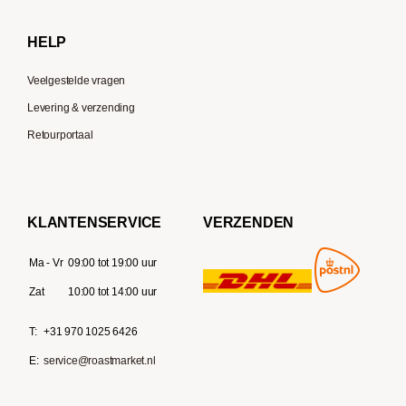
Delonghi
HELP
Veelgestelde vragen
Levering & verzending
Retourportaal
KLANTENSERVICE
VERZENDEN
Ma - Vr
09:00 tot 19:00 uur
Zat
10:00 tot 14:00 uur
T:
+31 970 1025 6426
E:
service@roastmarket.nl