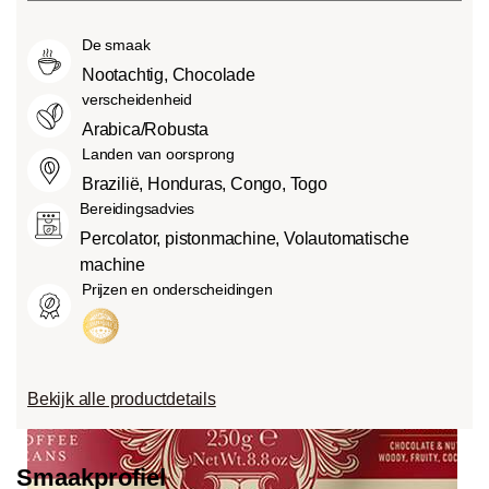
Medium roast (American of City
smaken.
van verschillende factoren, zoals het
Roast):
Iets zoeter en minder zuur dan
De smaak
soort boon, de hoogte van de teelt, de
light roasts, met een evenwichtige
herkomst en vooral het brandproces.
Nootachtig, Chocolade
smaak en volle body.
verscheidenheid
Dark roast (French-/Italian):
Arabica/Robusta
Chocoladezoete body met uitgesproken
Landen van oorsprong
geroosterde smaken en bitterheid met
Brazilië, Honduras, Congo, Togo
een lage zuurgraad.
Bereidingsadvies
Percolator, pistonmachine, Volautomatische
machine
Prijzen en onderscheidingen
Bekijk alle productdetails
Smaakprofiel