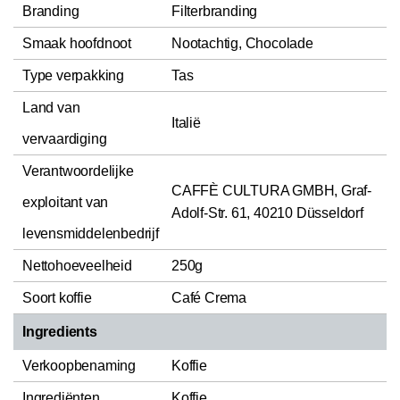
Branding
Filterbranding
Smaak hoofdnoot
Nootachtig, Chocolade
Type verpakking
Tas
Land van
Italië
vervaardiging
Verantwoordelijke
CAFFÈ CULTURA GMBH, Graf-
exploitant van
Adolf-Str. 61, 40210 Düsseldorf
levensmiddelenbedrijf
Nettohoeveelheid
250g
Soort koffie
Café Crema
Ingredients
Verkoopbenaming
Koffie
Ingrediënten
Koffie