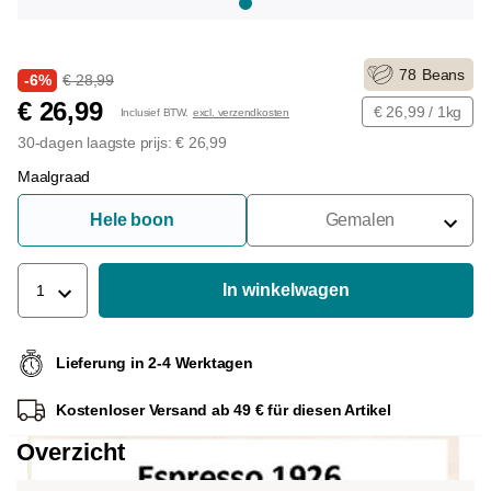
78
Beans
-6%
€ 28,99
€ 26,99
€ 26,99 / 1kg
Inclusief BTW.
excl. verzendkosten
30-dagen laagste prijs: € 26,99
Maalgraad
Hele boon
Gemalen
Voor Portafilter
Voor Filters
In winkelwagen
1
Voor Franse Pers
Lieferung in 2-4 Werktagen
Voor Espressomachine
Kostenloser Versand ab 49 € für diesen Artikel
Voor Aeropress
Overzicht