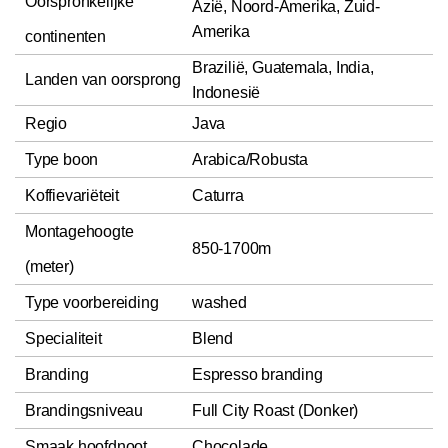
Oorspronkelijke
Azië, Noord-Amerika, Zuid-
Amerika
continenten
Brazilië, Guatemala, India,
Landen van oorsprong
Indonesië
Regio
Java
Type boon
Arabica/Robusta
Koffievariëteit
Caturra
Montagehoogte
850-1700m
(meter)
Type voorbereiding
washed
Specialiteit
Blend
Branding
Espresso branding
Brandingsniveau
Full City Roast (Donker)
Smaak hoofdnoot
Chocolade