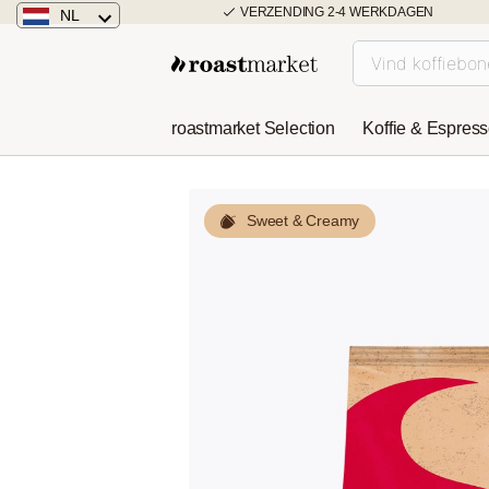
VERZENDING 2-4 WERKDAGEN
NL
Nederland
Duitsland
roastmarket Selection
Koffie & Espres
Österreich
Sweet & Creamy