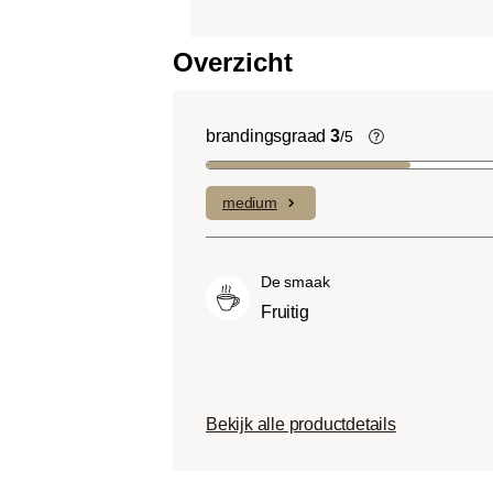
Overzicht
brandingsgraad
3
/5
Light roast (
Uitgesproken f
medium
complexe zure
laag bitterheid
Medium roast 
De smaak
Roast):
Iets z
Fruitig
light roasts, 
smaak en volle
Dark roast (Fr
Chocoladezoet
Bekijk alle productdetails
geroosterde sm
een lage zuurg