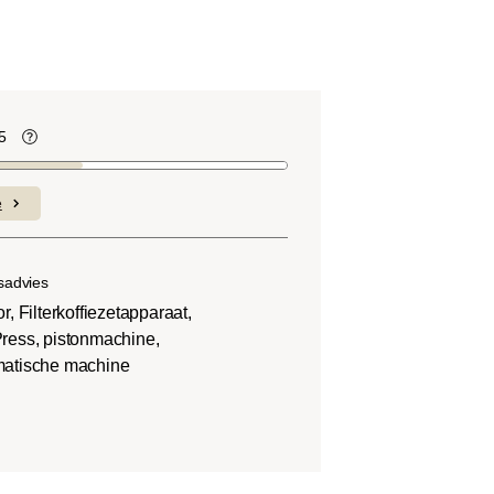
5
te
Koffiebonen bevatten, net als veel ander
voedsel, zuren. De zuurgraad hangt af
e
van verschillende factoren, zoals het
soort boon, de hoogte van de teelt, de
herkomst en vooral het brandproces.
sadvies
r, Filterkoffiezetapparaat,
ress, pistonmachine,
matische machine