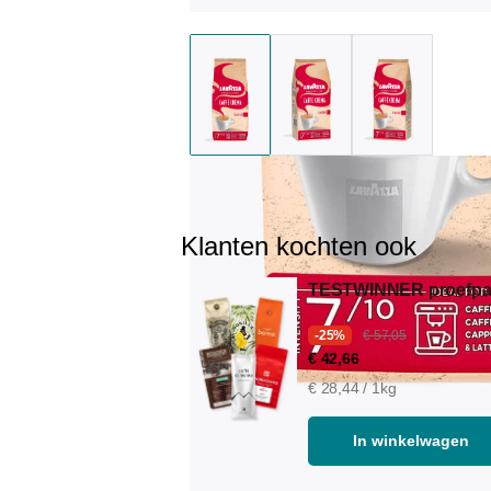
Klanten kochten ook
TESTWINNER proefpa
-25%
€ 57,05
€ 42,66
€ 28,44 / 1kg
In winkelwagen