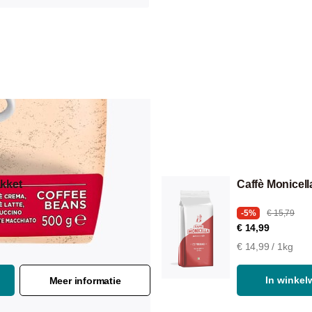
kket
Caffè Monicel
-5%
€ 15,79
€ 14,99
€ 14,99 / 1kg
In winke
Meer informatie