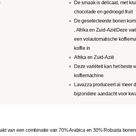
De smaak is delicaat, met kr
chocolade en gedroogd fruit
De geselecteerde bonen kome
, Afrika en Zuid-AziëDeze var
een volautomatische koffiema
koffie in
Afrika en Zuid-Azië
Deze variëteit kan het beste
koffiemachine
Lavazza produceert al meer da
bijzondere aandacht voor kwa
akt van een combinatie van 70% Arabica en 30% Robusta bonen.