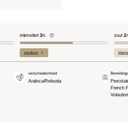
intensiteit
3
zuur
2
/5
/
licht Cinnamon Roast):
De individuele smaken van de gebruik
ruitige smaken en
bonen bepalen de intensiteit van een
medium
klein
n domineren met een
variëteit, die licht en delicaat (1) of
sniveau.
bijzonder intens en sterk (5) kan
(American of City
smaken.
verscheidenheid
Bereiding
oeter en minder zuur dan
Arabica/Robusta
Percolato
met een evenwichtige
French P
 body.
Volauto
ench-/Italian):
e body met uitgesproken
aken en bitterheid met
raad.