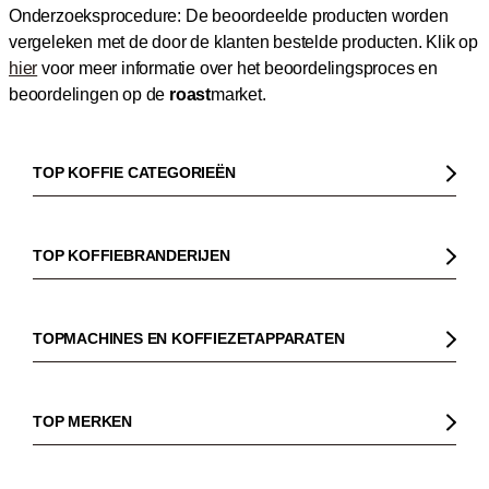
Onderzoeksprocedure: De beoordeelde producten worden
vergeleken met de door de klanten bestelde producten.
Klik op
hier
voor meer informatie over het beoordelingsproces en
beoordelingen op de
roast
market.
TOP KOFFIE CATEGORIEËN
Koffie
Koffiebonen
TOP KOFFIEBRANDERIJEN
Biologische koffie
Gorilla
Fairtrade koffie
Dinzler
TOPMACHINES EN KOFFIEZETAPPARATEN
Cafeïnevrije koffie
Elbgold
Koffiezetapparaaten
Koffie zonder bittere smaak
Lucaffé
Pistonmachines
TOP MERKEN
Espresso
Andraschko
Filter koffiezetapparaten
Sage
Filterkoffie
Mocambo
Koffiemolens