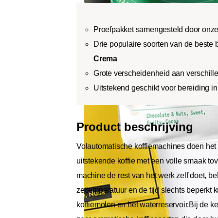
Proefpakket samengesteld door onze 
Drie populaire soorten van de beste 
Crema
Grote verscheidenheid aan verschille
Uitstekend geschikt voor bereiding in
Product beschrijving
Volautomatische koffiemachines doen het 
uitstekende koffie met een volle smaak tov
machine de rest van het werk zelf doet, be
zettemperatuur en de tijd slechts beperkt k
koffiemolen en het waterreservoir.Bij de 