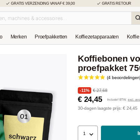
GRATIS VERZENDING VANAF € 39,00
GRATIS RETOUR
so
Merken
Proefpakketten
Koffiezetapparaaten
Koffie
Koffiebonen vo
proefpakket 7
(4 beoordelingen
-11%
€ 27,68
€ 24,45
Inclusief BTW.
excl. ve
30-dagen laagste prijs: € 24,45
1