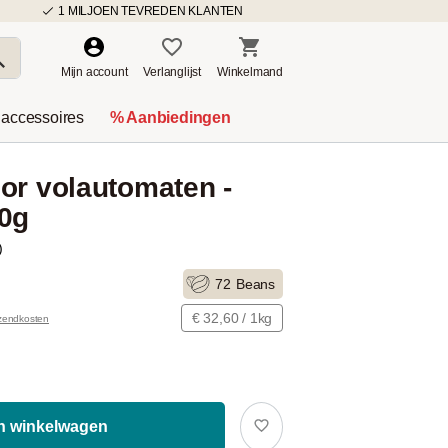
1 MILJOEN TEVREDEN KLANTEN
Mijn account
Verlanglijst
Winkelmand
 accessoires
% Aanbiedingen
or volautomaten -
50g
)
72
Beans
€ 32,60 / 1kg
rzendkosten
In winkelwagen