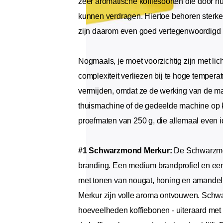
zeer aromatische koffiesoorten die door hu
kunnen verdragen. Hiertoe behoren sterke
zijn daarom even goed vertegenwoordigd i
Nogmaals, je moet voorzichtig zijn met li
complexiteit verliezen bij te hoge temper
vermijden, omdat ze de werking van de mac
thuismachine of de gedeelde machine op ka
proefmaten van 250 g, die allemaal even i
#1 Schwarzmond Merkur:
De Schwarzm
branding. Een medium brandprofiel en een 
met tonen van nougat, honing en amandel. 
Merkur zijn volle aroma ontvouwen. Schwa
hoeveelheden koffiebonen - uiteraard met 