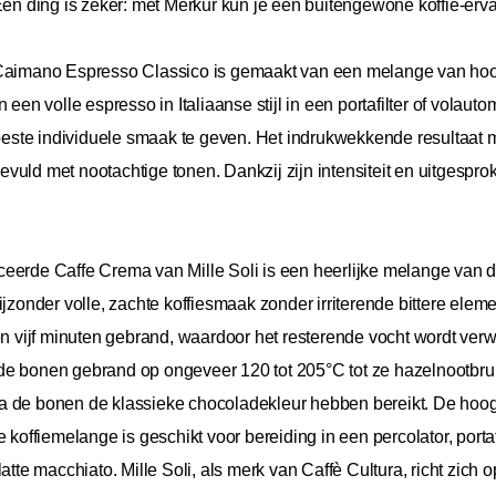
 Eén ding is zeker: met Merkur kun je een buitengewone koffie-erv
aimano Espresso Classico is gemaakt van een melange van ho
n een volle espresso in Italiaanse stijl in een portafilter of vol
 beste individuele smaak te geven. Het indrukwekkende resultaat m
vuld met nootachtige tonen. Dankzij zijn intensiteit en uitgespr
ceerde Caffe Crema van Mille Soli is een heerlijke melange van 
ijzonder volle, zachte koffiesmaak zonder irriterende bittere ele
vijf minuten gebrand, waardoor het resterende vocht wordt verwi
e bonen gebrand op ongeveer 120 tot 205°C tot ze hazelnootbruin 
a de bonen de klassieke chocoladekleur hebben bereikt. De hoog
 koffiemelange is geschikt voor bereiding in een percolator, porta
latte macchiato. Mille Soli, als merk van Caffè Cultura, richt zic