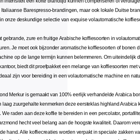
n intensiteit een korte brandtijd kunnen compenseren of verdragen
 Italiaanse Barespresso-brandingen, maar ook lokale Duitse bran
n onze deskundige selectie van exquise volautomatische koffies
cht gebrande, zure en fruitige Arabische koffiesoorten in volauto
aturen. Je moet ook bijzonder aromatische koffiesoorten of bonen 
hine op de lange termijn kunnen belemmeren. Om uiteindelijk de j
ntoor, biedt dit proefpakket een melange van koffiesoorten met 
deaal zijn voor bereiding in een volautomatische machine en natu
ond Merkur
is gemaakt van 100% eerlijk verhandelde Arabica bo
laag zuurgehalte kenmerken deze eersteklas highland Arabica koff
We raden aan deze koffie te bereiden in een percolator, portafil
rzmond hecht veel belang aan de hoogste kwaliteit. Daarom vere
de hand. Alle koffiecreaties worden verpakt in speciale zakken v