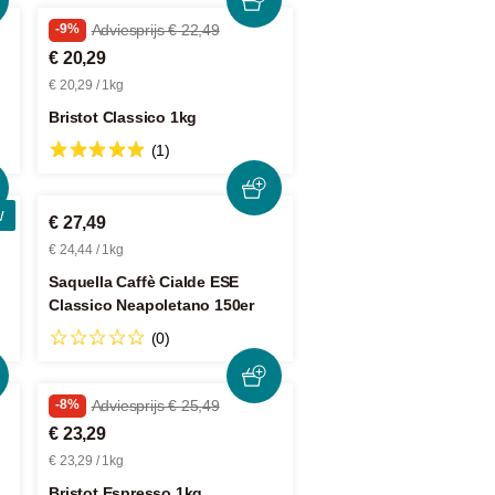
-9%
Adviesprijs € 22,49
€ 20,29
€ 20,29 / 1kg
Bristot Classico 1kg
(1)
w
€ 27,49
€ 24,44 / 1kg
Saquella Caffè Cialde ESE
Classico Neapoletano 150er
(0)
-8%
Adviesprijs € 25,49
€ 23,29
€ 23,29 / 1kg
Bristot Espresso 1kg