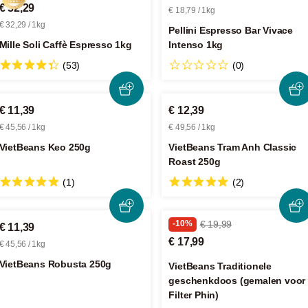
€ 32,29
€ 18,79 / 1kg
€ 32,29 / 1kg
Pellini Espresso Bar Vivace
Mille Soli Caffè Espresso 1kg
Intenso 1kg
(53)
(0)
€ 11,39
€ 12,39
€ 45,56 / 1kg
€ 49,56 / 1kg
VietBeans Keo 250g
VietBeans Tram Anh Classic
Roast 250g
(1)
(2)
-10%
€ 19,99
€ 11,39
€ 17,99
€ 45,56 / 1kg
VietBeans Robusta 250g
VietBeans Traditionele
geschenkdoos (gemalen voor
Filter Phin)