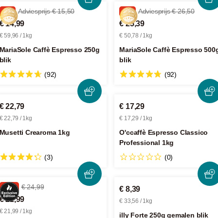
-3%
Adviesprijs € 15,50
-4%
Adviesprijs € 26,50
€ 14,99
€ 25,39
€ 59,96 / 1kg
€ 50,78 / 1kg
MariaSole Caffè Espresso 250g
MariaSole Caffè Espresso 500
blik
blik
(92)
(92)
€ 22,79
€ 17,29
€ 22,79 / 1kg
€ 17,29 / 1kg
Musetti Crearoma 1kg
O'ccaffè Espresso Classico
Professional 1kg
(3)
(0)
-12%
€ 24,99
€ 8,39
€ 21,99
€ 33,56 / 1kg
€ 21,99 / 1kg
illy Forte 250g gemalen blik