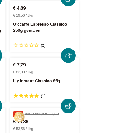
€ 4,89
€ 19,56 / 1kg
O'ccaffè Espresso Classico
g
250g gemalen
(0)
€ 7,79
€ 82,00 / 1kg
illy Instant Classico 95g
(1)
-3%
Adviesprijs € 13,90
€ 13,39
€ 53,56 / 1kg