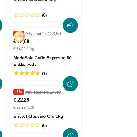
(0)
-3%
Adviesprijs € 23,50
€ 22,69
€ 64,83 / 1kg
MariaSole Caffè Espresso 50
E.S.E. pods
(1)
-8%
Adviesprijs € 24,49
€ 22,29
€ 22,29 / 1kg
Bristot Classico Oro 1kg
(0)