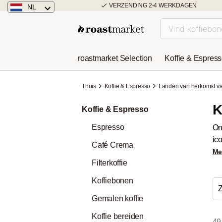
VERZENDING 2-4 WERKDAGEN
NL
Nederland
Duitsland
roastmarket Selection
Koffie & Espres
Österreich
Thuis
Koffie & Espresso
Landen van herkomst va
K
Koffie & Espresso
Espresso
On
ic
Café Crema
Me
Filterkoffie
Koffiebonen
Z
Gemalen koffie
Koffie bereiden
49