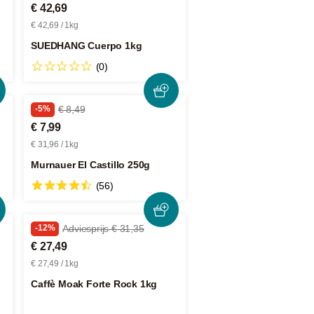
€ 42,69
€ 42,69 / 1kg
SUEDHANG Cuerpo 1kg
(0)
-5%
€ 8,49
€ 7,99
€ 31,96 / 1kg
Murnauer El Castillo 250g
(56)
-12%
Adviesprijs € 31,35
€ 27,49
€ 27,49 / 1kg
Caffè Moak Forte Rock 1kg