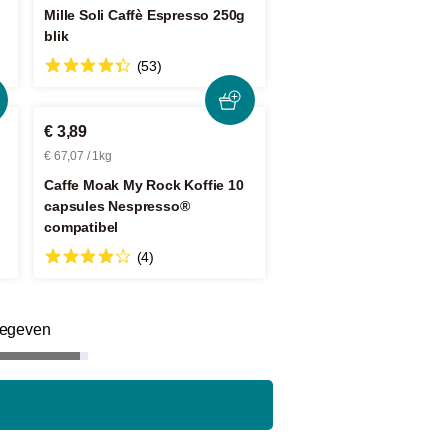
Mille Soli Caffè Espresso 250g
blik
(53)
€ 3,89
€ 67,07 / 1kg
Caffe Moak My Rock Koffie 10
capsules Nespresso®
compatibel
(4)
gegeven