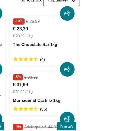
-10%
€ 25,99
€ 23,39
€ 23,39 / 1kg
e
The Chocolate Bar 1kg
(4)
-5%
€ 33,99
€ 31,99
€ 31,99 / 1kg
a
Murnauer El Castillo 1kg
(56)
w
Nieuw
-4%
Adviesprijs € 44,90