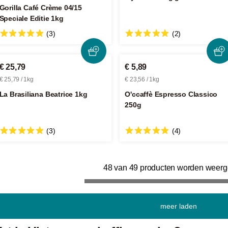
Gorilla Café Crème 04/15
Speciale Editie 1kg
(3)
(2)
€ 25,79
€ 5,89
€ 25,79 / 1kg
€ 23,56 / 1kg
La Brasiliana Beatrice 1kg
O'ccaffè Espresso Classico
250g
(3)
(4)
48 van 49 producten worden weer
meer laden