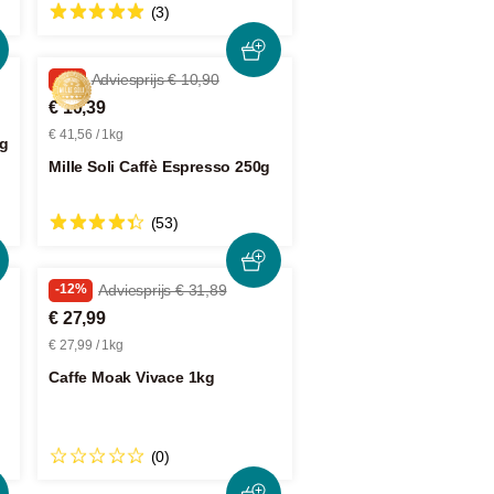
(3)
-4%
Adviesprijs € 10,90
€ 10,39
€ 41,56 / 1kg
kg
Mille Soli Caffè Espresso 250g
(53)
-12%
Adviesprijs € 31,89
€ 27,99
€ 27,99 / 1kg
Caffe Moak Vivace 1kg
(0)