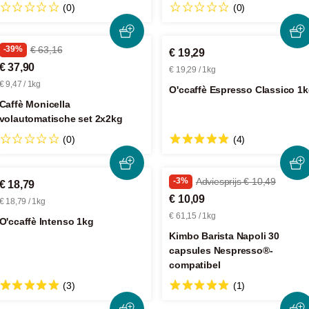
(0)
(0)
-39%
€ 63,16
€ 19,29
€ 37,90
€ 19,29 / 1kg
€ 9,47 / 1kg
O'ccaffè Espresso Classico 1
Caffè Monicella
volautomatische set 2x2kg
(0)
(4)
-3%
Adviesprijs € 10,49
€ 18,79
€ 10,09
€ 18,79 / 1kg
€ 61,15 / 1kg
O'ccaffè Intenso 1kg
Kimbo Barista Napoli 30
capsules Nespresso®-
compatibel
(3)
(1)