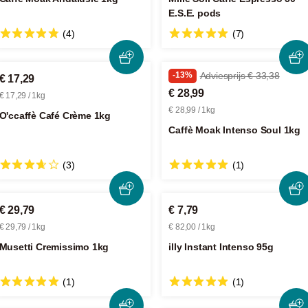
E.S.E. pods
(4)
(7)
-13%
Adviesprijs € 33,38
€ 17,29
€ 28,99
€ 17,29 / 1kg
€ 28,99 / 1kg
O'ccaffè Café Crème 1kg
Caffè Moak Intenso Soul 1kg
(3)
(1)
€ 29,79
€ 7,79
€ 29,79 / 1kg
€ 82,00 / 1kg
Musetti Cremissimo 1kg
illy Instant Intenso 95g
(1)
(1)