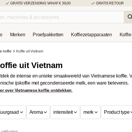
GRATIS VERZENDING VANAF € 39,00
GRATIS RETOUR
so
Merken
Proefpakketten
Koffiezetapparaaten
Koffie
n koffie
Koffie uit Vietnam
offie uit Vietnam
tdek de intense en unieke smaakwereld van Vietnamese koffie. V
onische ijskoffie met gecondenseerde melk, een ware belevenis.
er over Vietnamese koffie ontdekken
uurgraad
Aroma
intensiteit
merk
Product type
 artikelen