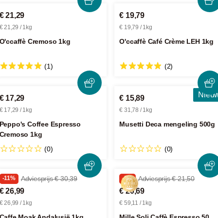
€ 21,29
€ 19,79
€ 21,29 / 1kg
€ 19,79 / 1kg
O'ccaffè Cremoso 1kg
O'ccaffè Café Crème LEH 1kg
(1)
(2)
Nieu
€ 17,29
€ 15,89
€ 17,29 / 1kg
€ 31,78 / 1kg
Peppo's Coffee Espresso
Musetti Deca mengeling 500g
Cremoso 1kg
(0)
(0)
-11%
Adviesprijs € 30,39
-3%
Adviesprijs € 21,50
€ 26,99
€ 20,69
€ 26,99 / 1kg
€ 59,11 / 1kg
Caffe Moak Andalusië 1kg
Mille Soli Caffè Espresso 50