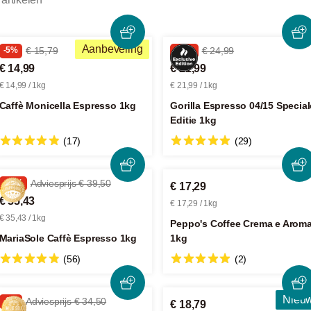
Aanbeveling
-5%
€ 15,79
-12%
€ 24,99
€ 14,99
€ 21,99
€ 14,99 / 1kg
€ 21,99 / 1kg
Caffè Monicella Espresso 1kg
Gorilla Espresso 04/15 Special
Editie 1kg
(17)
(29)
-10%
Adviesprijs € 39,50
€ 17,29
€ 35,43
€ 17,29 / 1kg
€ 35,43 / 1kg
Peppo's Coffee Crema e Arom
MariaSole Caffè Espresso 1kg
1kg
(56)
(2)
Nieu
-6%
Adviesprijs € 34,50
€ 18,79