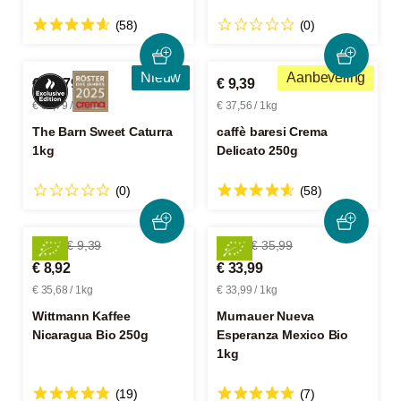
(58)
(0)
Nieuw
Aanbeveling
€ 62,79
€ 9,39
€ 62,79 / 1kg
€ 37,56 / 1kg
The Barn Sweet Caturra
caffè baresi Crema
1kg
Delicato 250g
(0)
(58)
-5%
€ 9,39
-5%
€ 35,99
€ 8,92
€ 33,99
€ 35,68 / 1kg
€ 33,99 / 1kg
Wittmann Kaffee
Murnauer Nueva
Nicaragua Bio 250g
Esperanza Mexico Bio
1kg
(19)
(7)