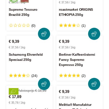
€ 35,56 / 1kg
€ 37,56 / 1kg
Supremo Tesouro
roastmarket ORIGINS
Brazilië 250g
ETHIOPIA 250g
(0)
(1)
€ 9,39
€ 9,39
€ 37,56 / 1kg
€ 37,56 / 1kg
Schamong Ehrenfeld
Berliner Kaffeerösterei
Speciaal 250g
Fancy Supremo
Espresso 250g
(24)
(2)
-5%
Adviesprijs € 18,99
€ 9,39
€ 17,89
€ 37,56 / 1kg
€ 35,78 / 1kg
Melitta® Manufaktur