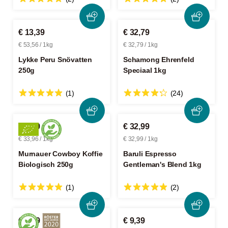
€ 13,39
€ 32,79
€ 53,56 / 1kg
€ 32,79 / 1kg
Lykke Peru Snövatten
Schamong Ehrenfeld
250g
Speciaal 1kg
(1)
(24)
€ 8,49
€ 32,99
€ 33,96 / 1kg
€ 32,99 / 1kg
Murnauer Cowboy Koffie
Baruli Espresso
Biologisch 250g
Gentleman's Blend 1kg
(1)
(2)
€ 8,89
€ 9,39