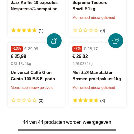
Jazz Koffie 10 capsules
Supremo Tesouro
Nespresso®-compatibel
Brazilië 1kg
Momenteel nieuw geleverd
(1)
(0)
-13%
€ 29,99
-7%
€ 28,17
€ 25,99
€ 26,02
€ 37,13 / 1kg
€ 26,02 / 1kg
Universal Caffè Gran
Melitta® Manufaktur
Gusto 100 E.S.E. pods
Bremen proefpakket 1kg
Momenteel nieuw geleverd
Momenteel nieuw geleverd
(0)
(3)
44 van 44 producten worden weergegeven