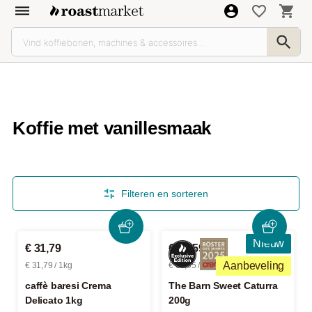
Koffie met vanillesmaak
Filteren en sorteren
Nieuw
€ 31,79
€ 13,59
Aanbeveling
€ 31,79 / 1kg
€ 67,95 / 1kg
caffè baresi Crema
The Barn Sweet Caturra
Delicato 1kg
200g