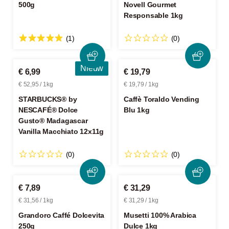
500g
Novell Gourmet
Responsable 1kg
(1)
(0)
Nieuw
€ 6,99
€ 19,79
€ 52,95 / 1kg
€ 19,79 / 1kg
STARBUCKS® by
Caffè Toraldo Vending
NESCAFÉ® Dolce
Blu 1kg
Gusto® Madagascar
Vanilla Macchiato 12x11g
(0)
(0)
€ 7,89
€ 31,29
€ 31,56 / 1kg
€ 31,29 / 1kg
Grandoro Caffé Dolcevita
Musetti 100% Arabica
250g
Dulce 1kg