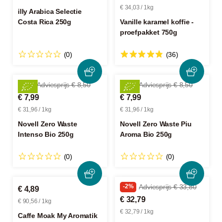
€ 34,03 / 1kg
illy Arabica Selectie
Costa Rica 250g
Vanille karamel koffie -
proefpakket 750g
(0)
(36)
-5%
Adviesprijs € 8,50
-5%
Adviesprijs € 8,50
€ 7,99
€ 7,99
€ 31,96 / 1kg
€ 31,96 / 1kg
Novell Zero Waste
Novell Zero Waste Piu
Intenso Bio 250g
Aroma Bio 250g
(0)
(0)
-2%
Adviesprijs € 33,80
€ 4,89
€ 32,79
€ 90,56 / 1kg
€ 32,79 / 1kg
Caffe Moak My Aromatik