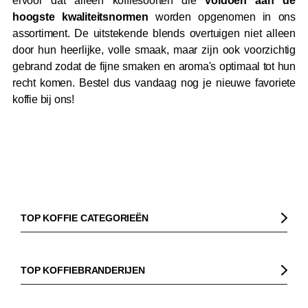
ervoor dat alleen koffiesoorten die
voldoen aan de
hoogste kwaliteitsnormen
worden opgenomen in ons
assortiment. De uitstekende blends overtuigen niet alleen
door hun heerlijke, volle smaak, maar zijn ook voorzichtig
gebrand zodat de fijne smaken en aroma's optimaal tot hun
recht komen. Bestel dus vandaag nog je nieuwe favoriete
koffie bij ons!
TOP KOFFIE CATEGORIEËN
Koffie
Koffiebonen
TOP KOFFIEBRANDERIJEN
Biologische koffie
Gorilla