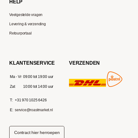
HELP
Veelgestelde vragen
Levering & verzending
Retourportaal
KLANTENSERVICE
VERZENDEN
Ma - Vr
09:00 tot 19:00 uur
Zat
10:00 tot 14:00 uur
T:
+31 970 1025 6426
E:
service@roastmarket.nl
Contract hier herroepen