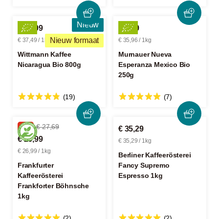
Nieuw
€ 29,99
€ 8,99
Nieuw formaat
€ 37,49 / 1kg
€ 35,96 / 1kg
Wittmann Kaffee
Murnauer Nueva
Nicaragua Bio 800g
Esperanza Mexico Bio
250g
(19)
(7)
-2%
€ 27,69
€ 35,29
€ 26,99
€ 35,29 / 1kg
€ 26,99 / 1kg
Berliner Kaffeerösterei
Frankfurter
Fancy Supremo
Kaffeerösterei
Espresso 1kg
Frankforter Böhnsche
1kg
(2)
(2)