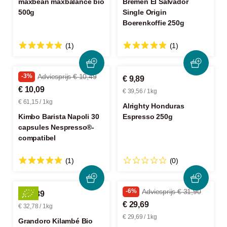
maxbean maxbalance bio
Bremen El Salvador
500g
Single Origin
Boerenkoffie 250g
(1)
(1)
-3%
Adviesprijs € 10,49
€ 9,89
€ 10,09
€ 39,56 / 1kg
€ 61,15 / 1kg
Alrighty Honduras
Kimbo Barista Napoli 30
Espresso 250g
capsules Nespresso®-
compatibel
(1)
(0)
-6%
Adviesprijs € 31,90
€ 16,39
€ 29,69
€ 32,78 / 1kg
€ 29,69 / 1kg
Grandoro Kilambé Bio