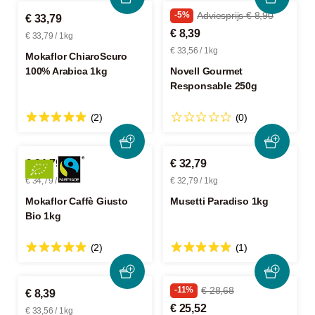
-5%
Adviesprijs € 8,90
€ 33,79
€ 8,39
€ 33,79 / 1kg
€ 33,56 / 1kg
Mokaflor ChiaroScuro
100% Arabica 1kg
Novell Gourmet
Responsable 250g
(2)
(0)
€ 34,79
€ 32,79
€ 34,79 / 1kg
€ 32,79 / 1kg
Mokaflor Caffè Giusto
Musetti Paradiso 1kg
Bio 1kg
(2)
(1)
-11%
€ 28,68
€ 8,39
€ 25,52
€ 33,56 / 1kg