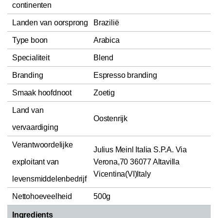
continenten
Landen van oorsprong
Brazilië
Type boon
Arabica
Specialiteit
Blend
Branding
Espresso branding
Smaak hoofdnoot
Zoetig
Land van
Oostenrijk
vervaardiging
Verantwoordelijke
Julius Meinl Italia S.P.A. Via
exploitant van
Verona,70 36077 Altavilla
Vicentina(VI)Italy
levensmiddelenbedrijf
Nettohoeveelheid
500g
Ingredients