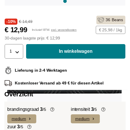
36
Beans
-10%
€ 14,49
€ 12,99
€ 25,98 / 1kg
Inclusief BTW.
excl. verzendkosten
30-dagen laagste prijs: € 12,99
In winkelwagen
1
Lieferung in 2-4 Werktagen
Kostenloser Versand ab 49 € für diesen Artikel
Overzicht
brandingsgraad
3
intensiteit
3
/5
/5
medium
medium
Light roast (licht Cinnamon Roast):
De individuele smaken van de gebruikte
Uitgesproken fruitige smaken en
bonen bepalen de intensiteit van een
zuur
3
/5