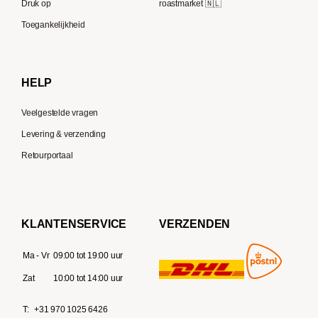
Druk op
roastmarket 🇳🇱
Supremo
Moccamaster
Toegankelijkheid
Gaggia
Delonghi
HELP
Veelgestelde vragen
Levering & verzending
Retourportaal
KLANTENSERVICE
VERZENDEN
Ma - Vr
09:00 tot 19:00 uur
Zat
10:00 tot 14:00 uur
T:
+31 970 1025 6426